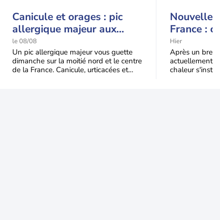
Canicule et orages : pic
Nouvelle c
allergique majeur aux
France : c
urticacées sur la moitié
le 08/08
Hier
nord
Un pic allergique majeur vous guette
Après un bref ré
dimanche sur la moitié nord et le centre
actuellement, 
de la France. Canicule, urticacées et
chaleur s'instal
ambroisie saturent l'air avant l'arrivée
Étendue et dura
une grande