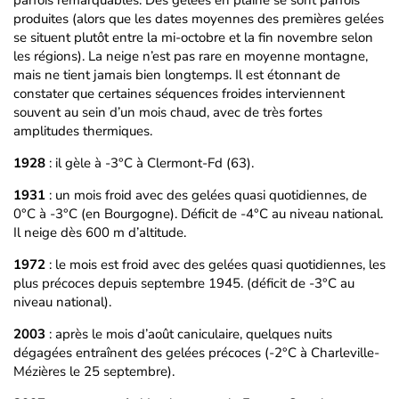
parfois remarquables. Des gelées en plaine se sont parfois
produites (alors que les dates moyennes des premières gelées
se situent plutôt entre la mi-octobre et la fin novembre selon
les régions). La neige n’est pas rare en moyenne montagne,
mais ne tient jamais bien longtemps. Il est étonnant de
constater que certaines séquences froides interviennent
souvent au sein d’un mois chaud, avec de très fortes
amplitudes thermiques.
1928
: il gèle à -3°C à Clermont-Fd (63).
1931
: un mois froid avec des gelées quasi quotidiennes, de
0°C à -3°C (en Bourgogne). Déficit de -4°C au niveau national.
Il neige dès 600 m d’altitude.
1972
: le mois est froid avec des gelées quasi quotidiennes, les
plus précoces depuis septembre 1945. (déficit de -3°C au
niveau national).
2003
: après le mois d’août caniculaire, quelques nuits
dégagées entraînent des gelées précoces (-2°C à Charleville-
Mézières le 25 septembre).