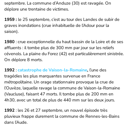
septembre. La commune d’Anduze (30) est ravagée. On
déplore une trentaine de victimes.
1959 :
le 25 septembre, c’est au tour des Landes de subir de
graves inondations (crue inhabituelle de l’Adour pour la
saison).
1980
: crue exceptionnelle du haut bassin de la Loire et de ses
affluents : il tombe plus de 300 mm par jour sur les reliefs
cévenols. La plaine du Forez (42) est particulièrement sinistrée.
On déplore 8 morts.
1992
:
catastrophe de Vaison-la-Romaine
,
l’une des
tragédies les plus marquantes survenue en France
métropolitaine. Un orage stationnaire provoque la crue de
l’Ouvèze, laquelle ravage la commune de Vaison-la-Romaine
(Vaucluse), faisant 47 morts. Il tombe plus de 200 mm en
4h30, avec un total de plus de 440 mm sur les deux jours.
1992
: les 26 et 27 septembre, un nouvel épisode très
pluvieux frappe durement la commune de Rennes-les-Bains
dans l’Aude.