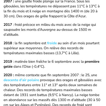
2007 :
une goutte froide plonge sur la France. Sous les
giboulées, les températures ne dépassent pas 11°C à 13°C à
la fin du mois et il neige en montagne dès 1400 m (de 20 à
30 cm). Des orages de grêle frappent la Côte d'Azur.
2017
: froid précoce en milieu du mois avec de la neige qui
saupoudre les monts d’Auvergne au-dessus de 1500 m
d’altitude.
2018
: la fin septembre est
froide
au sein d’un mois pourtant
supérieur aux moyennes. On relève des records de
températures maximales basses (13,7°C à Lille).
2019
: matinée bien fraîche le 6 septembre avec la
première
gelée
dans l’Oise (-0,4°C).
2020 :
même contexte que fin septembre 2007 : le 25, une
descente d'air polaire
provoque des orages et giboulées avec
des températures entre 11° et 13° après deux semaines de
chaleur. Des records de températures maximales basses
datant de 1931 sont battus (9,5°C à Nancy). La neige tombe
en abondance sur les massifs dès 1300 m d'altitude (30 à 50
cm sur les Alpes et Pyrénées). Des records de froid sont