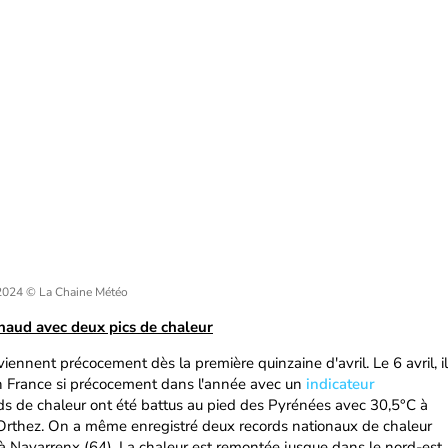
 2024
© La Chaine Météo
haud avec deux pics de chaleur
iennent précocement dès la première quinzaine d'avril. Le 6 avril, il
en France si précocement dans l'année avec un
indicateur
s de chaleur ont été battus au pied des Pyrénées avec 30,5°C à
Orthez. On a même enregistré deux records nationaux de chaleur
 à Navarrenx (64). La chaleur est remontée jusque dans le nord-est