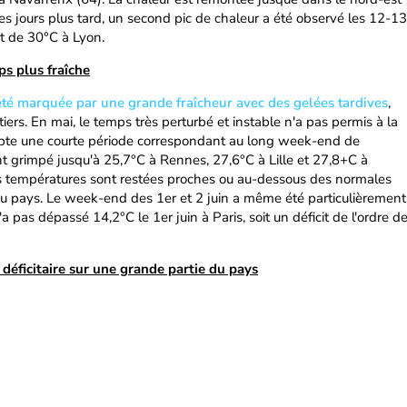
s jours plus tard, un second pic de chaleur a été observé les 12-13
et de 30°C à Lyon.
s plus fraîche
 été marquée par une grande fraîcheur avec des gelées tardives
,
itiers. En mai, le temps très perturbé et instable n'a pas permis à la
xcepte une courte période correspondant au long week-end de
t grimpé jusqu'à 25,7°C à Rennes, 27,6°C à Lille et 27,8+C à
es températures sont restées proches ou au-dessous des normales
 du pays. Le week-end des 1er et 2 juin a même été particulièrement
a pas dépassé 14,2°C le 1er juin à Paris, soit un déficit de l'ordre d
déficitaire sur une grande partie du pays