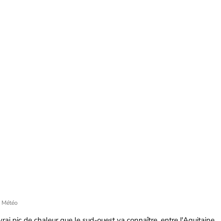
 Météo
 vrai pic de chaleur que le sud-ouest va connaître, entre l'Aquitaine