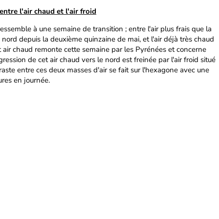
ntre l'air chaud et l'air froid
ssemble à une semaine de transition ; entre l'air plus frais que la
 nord depuis la deuxième quinzaine de mai, et l'air déjà très chaud
et air chaud remonte cette semaine par les Pyrénées et concerne
ssion de cet air chaud vers le nord est freinée par l'air froid situé
traste entre ces deux masses d'air se fait sur l'hexagone avec une
res en journée.