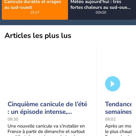
Canicule durable et orages
Météo aujourd'hui : très
au sud-ouest
fortes chaleurs au sud-ouest
19:37
avant des orages, jusqu'à
00h00
39°C
Articles les plus lus
Cinquième canicule de l’été
Tendance 
: un épisode intense,
semaines :
durable et étendu la
prédomina
08:30
08:02
semaine prochaine
septembr
Une nouvelle canicule va s’installer en
Après un mois 
France à partir de dimanche et surtout
le plus chaud 