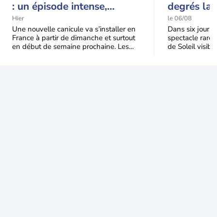
: un épisode intense,
degrés la 
durable et étendu la
t-elle chu
Hier
le 06/08
semaine prochaine
l'éclipse 
Une nouvelle canicule va s’installer en
Dans six jours, l
France à partir de dimanche et surtout
spectacle rare 
en début de semaine prochaine. Les
de Soleil visibl
températures dépasseront
Jusqu'à 99,5 % 
fréquemment