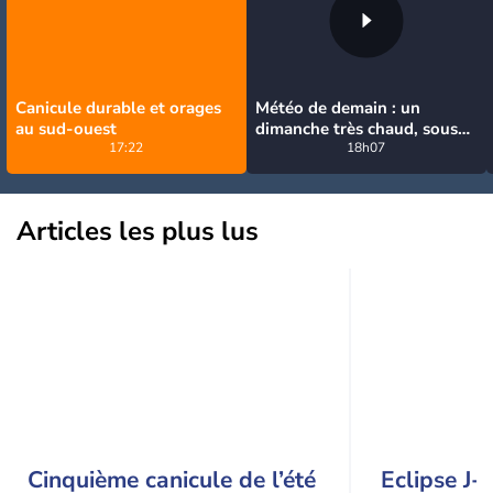
Canicule durable et orages
Météo de demain : un
au sud-ouest
dimanche très chaud, sous
17:22
la menace de quelques
18h07
orages
Articles les plus lus
Cinquième canicule de l’été
Eclipse J-