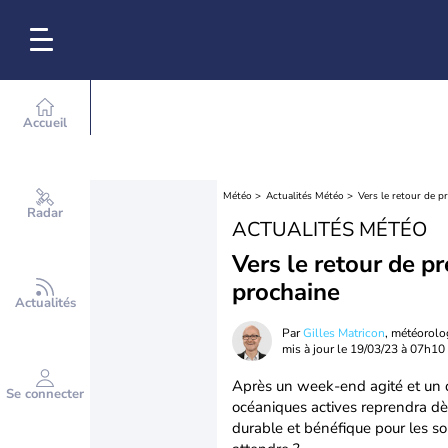
Accueil
Météo
Actualités Météo
Vers le retour de p
Radar
ACTUALITÉS MÉTÉO
Vers le retour de p
prochaine
Actualités
Par
Gilles Matricon
, météorol
mis à jour le
19/03/23 à 07h10
Après un week-end agité et un d
Se connecter
océaniques actives reprendra dè
durable et bénéfique pour les so