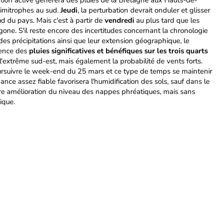
ation active générera des pluies de la Bretagne aux Hauts-de-
 limitrophes au sud.
Jeudi
, la perturbation devrait onduler et glisser
d du pays. Mais c'est à partir de
vendredi
au plus tard que les
gone. S'il reste encore des incertitudes concernant la chronologie
 des précipitations ainsi que leur extension géographique, le
dence des
pluies significatives et bénéfiques sur les trois quarts
l'extrême sud-est, mais également la probabilité de vents forts.
ursuivre le week-end du 25 mars et ce type de temps se maintenir
dance assez fiable favorisera l'humidification des sols, sauf dans le
ère amélioration du niveau des nappes phréatiques, mais sans
ique.