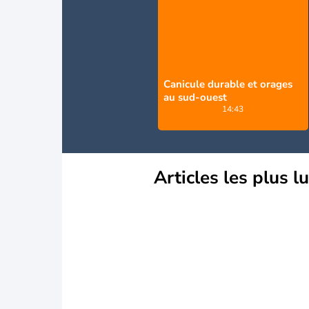
Canicule durable et orages
au sud-ouest
14:43
Articles les plus l