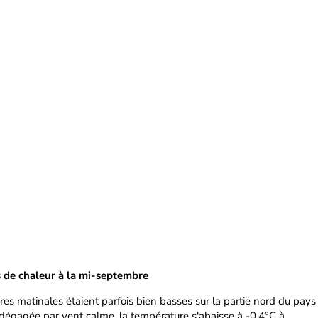
s de chaleur à la mi-septembre
es matinales étaient parfois bien basses sur la partie nord du pays
 dégagée par vent calme, la température s'abaisse à -0,4°C à