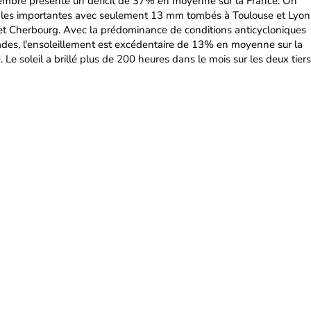
tembre présente un déficit de 37% en moyenne sur la France. On
nales importantes avec seulement 13 mm tombés à Toulouse et Lyon
et Cherbourg. Avec la prédominance de conditions anticycloniques
des, l'ensoleillement est excédentaire de 13% en moyenne sur la
Le soleil a brillé plus de 200 heures dans le mois sur les deux tiers