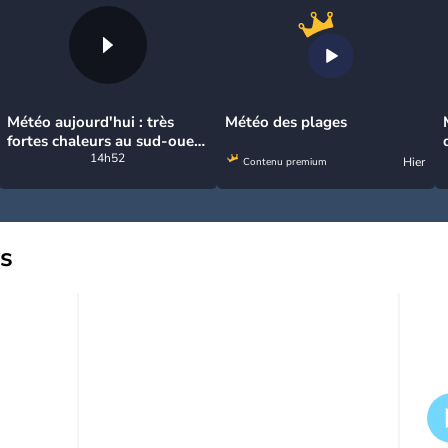
Météo aujourd'hui : très
Météo des plages
fortes chaleurs au sud-ouest
avant des orages, jusqu'à
14h52
Hier
Contenu premium
39°C
us