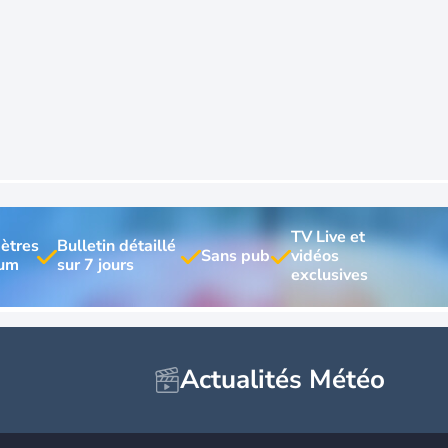
TV Live et 
ètres 
Bulletin détaillé 
vidéos 
Actualités Météo