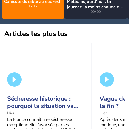
Canicule durable au sud-est
Météo aujourd'hui : la
17:17
journée la moins chaude de
la semaine, excepté près de
00h00
la Méditerranée
Articles les plus lus
Sécheresse historique :
Vague de c
pourquoi la situation va
la fin ?
encore s'aggraver jusqu'à
Hier
Hier
la mi-août
La France connaît une sécheresse
Après deux moi
exceptionnelle, favorisée par les
continue, une m