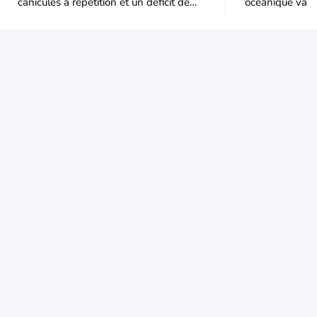
canicules à répétition et un déficit de
océanique va e
pluie très marqué depuis la fin du
Le recul sera p