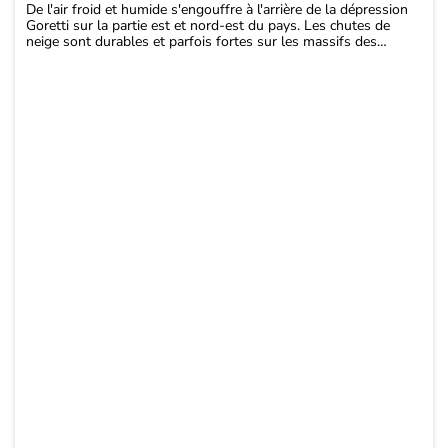
De l'air froid et humide s'engouffre à l'arrière de la dépression
Goretti sur la partie est et nord-est du pays. Les chutes de
neige sont durables et parfois fortes sur les massifs des
Vosges, du Jura et des Alpes du Nord. La neige tombe jusqu'en
plaine dans le nord-est entre les Ardennes, le plateau de
Langres et les plateaux lorrains jusqu'à dimanche matin.
Sur l'ensemble de l'épisode on attend :
- 5 à 10 cm sur les plateaux lorrains
- 10 à 15 cm sur le massif ardennais et le plateau de Langres
- 20 à 25 cm sur les Vosges et le Jura vers 800 m, 35 à 40 cm
vers 1300 m, 50 cm à 1500 m sur le haut Jura
- 20 à 25 cm à 1000 m sur les Alpes du Nord, 35 à 40 cm vers
1800 m et 50-60 cm à 2500 m ...