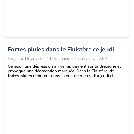
régulièrement nos mises à jour sur notre site ou nos
applications mobiles. ...
Fortes pluies dans le Finistère ce jeudi
Du
jeudi 15 janvier à 11:00
au
jeudi 15 janvier à 17:00
Ce jeudi, une dépression arrive rapidement sur la Bretagne et
provoque une dégradation marquée. Dans le Finistère, de
fortes pluies
débutent dans la nuit de mercredi à jeudi et
persistent jusqu’en milieu d’après-midi. On attend
40 à 50 mm
en général, et
60 à 70 mm
possibles sur les
Monts d’Arrée
,
soit l’équivalent d’environ
dix jours de pluie
. Un
coup de vent
accompagne cette perturbation, classique pour la saison mais
sensible sur les côtes. Les rafales atteindront
80 à 90 km/h
, et
jusqu’à 100 km/h
localement sur les caps. Prudence face aux
routes détrempées, aux ruissellements et aux branches
fragilisées. Après cet épisode dans le nord-ouest, l’attention se
portera dès vendredi sur les
Cévennes
. Le risque d’intempéries
pourrait s’étendre au
sud-est
ce week-end, avec une nouvelle
situation à surveiller de près et une probable nouvelle alerte
météo. ...