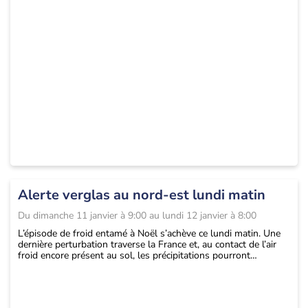
Alerte verglas au nord-est lundi matin
Du
dimanche 11 janvier à 9:00
au
lundi 12 janvier à 8:00
L’épisode de froid entamé à Noël s’achève ce lundi matin. Une
dernière perturbation traverse la France et, au contact de l’air
froid encore présent au sol, les précipitations pourront
temporairement se transformer en pluies verglaçantes entre les
Ardennes, le nord de la Lorraine et de l’Alsace. Le redoux
s’imposera toutefois rapidement par la suite.