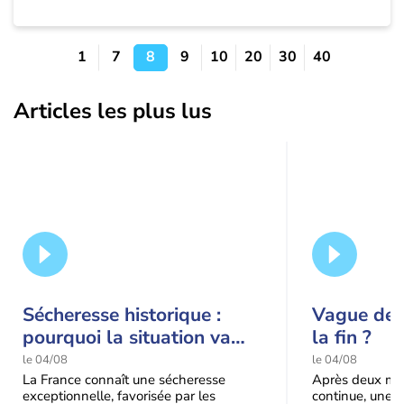
1
7
8
9
10
20
30
40
Articles les plus lus
Sécheresse historique :
Vague de c
pourquoi la situation va
la fin ?
encore s'aggraver jusqu'à
le 04/08
le 04/08
la mi-août
La France connaît une sécheresse
Après deux moi
exceptionnelle, favorisée par les
continue, une m