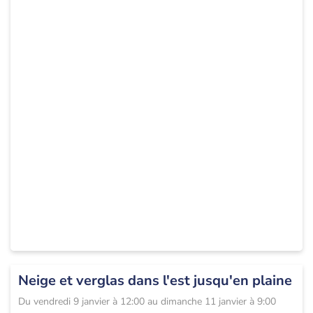
Ce risque de pluies verglaçantes restera bref et localisé, mais il
mérite une attention particulière car il intervient aux heures de
forte circulation. Les conditions de déplacement pourraient
donc être délicates par endroits, notamment sur les routes
secondaires. ...
Neige et verglas dans l'est jusqu'en plaine
Du
vendredi 9 janvier à 12:00
au
dimanche 11 janvier à 9:00