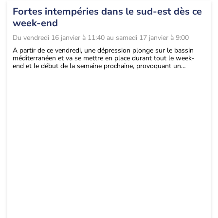
Fortes intempéries dans le sud-est dès ce
week-end
Du
vendredi 16 janvier à 11:40
au
samedi 17 janvier à 9:00
À partir de ce vendredi, une dépression plonge sur le bassin
méditerranéen et va se mettre en place durant tout le week-
end et le début de la semaine prochaine, provoquant un
épisode méditerranéen. Cette configuration est associée à une
situation perturbée sur le pourtour méditerranéen avec des
intempéries durables jusqu'en début de semaine prochaine.
Plusieurs paramètres sont à surveiller, comme les fortes pluies,
la neige abondante au-dessus de 1400 m, le vent, la houle et le
risque de submersion.
Si une grande partie du sud-est subira du mauvais temps,
l'attention se porte d'autant plus sur le Languedoc-Roussillon
et l'est de la Corse, où les précipitations seront les plus fortes
et les plus durables.
Au total, on attend jusqu'à 300-400 mm de pluie sur les zones
exposées du Languedoc-Roussillon, et sur la partie est de la
Corse. En altitude, les chutes de neige pourront cumuler
jusqu'à 1 mètre dans les Pyrénées-Orientales (Font-Romeu,
Bolquère,...) et 80 cm dans le Mercantour.
Il convient donc d'être prudents dans vos déplacements dès ce
week-end sur les zones concernées, et de consulter