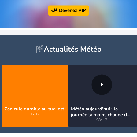
Devenez VIP
Actualités Météo
Canicule durable au sud-est
Météo aujourd'hui : la
17:17
journée la moins chaude de
la semaine, excepté près de
08h17
la Méditerranée