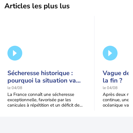
Articles les plus lus
Sécheresse historique :
Vague de c
pourquoi la situation va
la fin ?
encore s'aggraver jusqu'à
le 04/08
le 04/08
la mi-août
La France connaît une sécheresse
Après deux moi
exceptionnelle, favorisée par les
continue, une m
canicules à répétition et un déficit de
océanique va e
pluie très marqué depuis la fin du
Le recul sera p