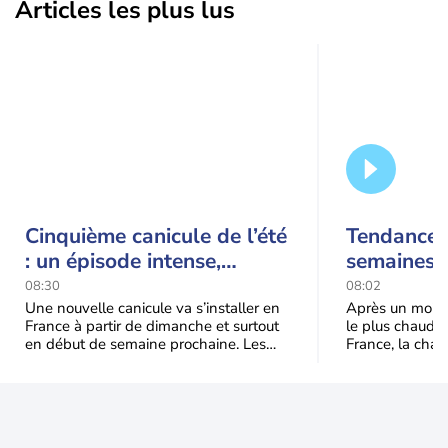
Articles les plus lus
Cinquième canicule de l’été
Tendance 
: un épisode intense,
semaines :
durable et étendu la
prédomina
08:30
08:02
semaine prochaine
septembr
Une nouvelle canicule va s’installer en
Après un mois 
France à partir de dimanche et surtout
le plus chaud 
en début de semaine prochaine. Les
France, la chal
températures dépasseront
dominer jusqu’à
fréquemment