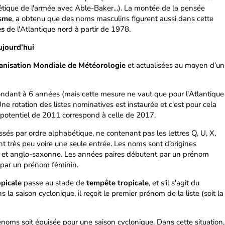
étique de l'armée avec Able-Baker...). La montée de la pensée
isme
, a obtenu que des noms masculins figurent aussi dans cette
es
de l'Atlantique nord à partir de 1978.
ujourd’hui
anisation Mondiale de Météorologie
et actualisées au moyen d’un
ndant à 6 années (mais cette mesure ne vaut que pour l'Atlantique
ne rotation des listes nominatives est instaurée et c'est pour cela
 potentiel de 2011 correspond à celle de 2017.
assés par ordre alphabétique, ne contenant pas les lettres Q, U, X,
nt très peu voire une seule entrée. Les noms sont d’origines
e et anglo-saxonne. Les années paires débutent par un prénom
 par un prénom féminin.
opicale
passe au stade de
tempête tropicale
, et s'il s'agit du
la saison cyclonique, il reçoit le premier prénom de la liste (soit la
prénoms soit épuisée pour une saison cyclonique. Dans cette situation,