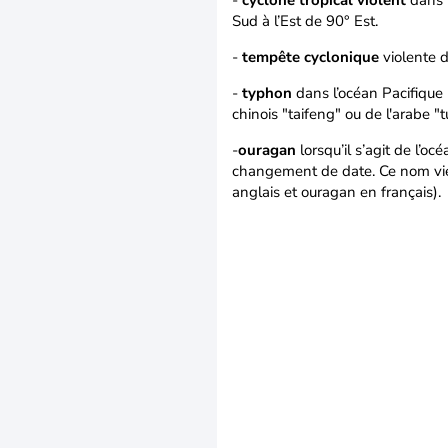
-
cyclone tropical violent
dans l
Sud à l’Est de 90° Est.
-
tempête cyclonique
violente d
-
typhon
dans l’océan Pacifique
chinois "taifeng" ou de l'arabe 
-
ouragan
lorsqu’il s’agit de l’o
changement de date. Ce nom vie
anglais et ouragan en français).