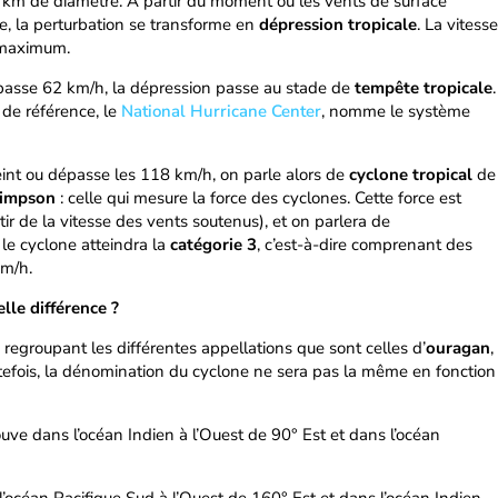
km de diamètre. A partir du moment où les vents de surface
ue, la perturbation se transforme en
dépression tropicale
. La vitesse
 maximum.
passe 62 km/h, la dépression passe au stade de
tempête tropicale
.
 de référence, le
National Hurricane Center
, nomme le système
eint ou dépasse les 118 km/h, on parle alors de
cyclone tropical
de
Simpson
: celle qui mesure la force des cyclones. Cette force est
tir de la vitesse des vents soutenus), et on parlera de
le cyclone atteindra la
catégorie 3
, c’est-à-dire comprenant des
km/h.
le différence ?
regroupant les différentes appellations que sont celles d’
ouragan
,
tefois, la dénomination du cyclone ne sera pas la même en fonction
rouve dans l’océan Indien à l’Ouest de 90° Est et dans l’océan