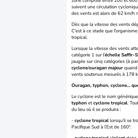
zone comprise entre 200 et 600 
suivent une circulation cycloniq
des vents est alors de 62 km/h
Dès que la vitesse des vents dé
C'est à ce stade que l'organisme
tropical.
Lorsque la vitesse des vents att
catégorie 1 sur l’
échelle Saffir-
jaugée sur cinq catégories (à par
cyclone
/
ouragan
majeur
quand 
vents soutenus mesurés à 178 
Ouragan, typhon, cyclone… quel
Le cyclone est le nom générique 
typhon
et
cyclone tropical
. Tou
du lieu où il se produira :
-
cyclone tropical
lorsqu’il se t
Pacifique Sud à l’Est de 160°.