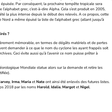
te épuisée. Par conséquent, la prochaine tempête tropicale sera
 l’alphabet grec, c’est-à-dire Alpha. Cela s’est produit en 2005,
été la plus intense depuis le début des relevés. A ce propos, cette
e Nord a même épuisé la liste de l'alphabet grec (allant jusqu'à
irés ?
ièrement mémorable, en termes de dégâts matériels et de pertes
vent demander à ce que le nom du cyclone les ayant frappés soit
 archives. Ceci évite aussi qu’à l’avenir ce nom puisse prêter à
orologique Mondiale statue alors sur la demande et retire les
ifiée).
arvey
,
Irma
,
Maria
et
Nate
ont ainsi été enlevés des futures listes.
emps 2018 par les noms
Harold
,
Idalia
,
Margot
et
Nigel
.