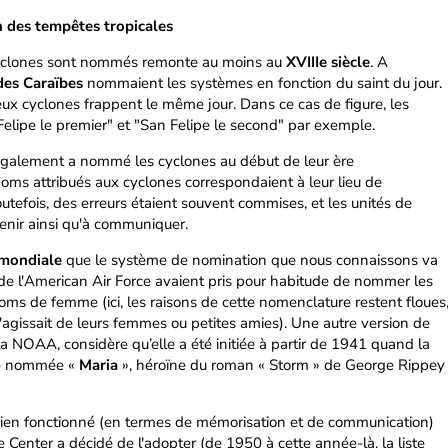
n des tempêtes tropicales
cyclones sont nommés remonte au moins au
XVIIIe siècle
. A
des Caraïbes
nommaient les systèmes en fonction du saint du jour.
deux cyclones frappent le même jour. Dans ce cas de figure, les
lipe le premier" et "San Felipe le second" par exemple.
alement a nommé les cyclones au début de leur ère
oms attribués aux cyclones correspondaient à leur lieu de
outefois, des erreurs étaient souvent commises, et les unités de
tenir ainsi qu'à communiquer.
 mondiale
que le système de nomination que nous connaissons va
s de l'American Air Force avaient pris pour habitude de nommer les
ms de femme (ici, les raisons de cette nomenclature restent floues
'agissait de leurs femmes ou petites amies). Une autre version de
la NOAA, considère qu’elle a été initiée à partir de 1941 quand la
té nommée «
Maria
», héroïne du roman « Storm » de George Rippey
bien fonctionné (en termes de mémorisation et de communication)
 Center a décidé de l'adopter (de 1950 à cette année-là, la liste