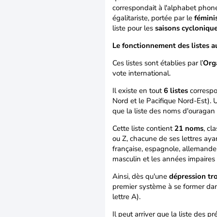
correspondait à l'alphabet phon
égalitariste, portée par le
fémin
liste pour les
saisons cycloniqu
Le fonctionnement des listes a
Ces listes sont établies par l’
Org
vote international.
Il existe en tout
6 listes
correspo
Nord et le Pacifique Nord-Est). U
que la liste des noms d'ouragan
Cette liste contient
21 noms
, cl
ou Z, chacune de ses lettres aya
française, espagnole, allemand
masculin et les années impaires
Ainsi, dès qu'une
dépression tr
premier système à se former dans 
lettre A).
Il peut arriver que la liste des 