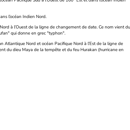
’océan Pacifique Sud à l’Ouest de 160° Est et dans l’océan Indien
ans l’océan Indien Nord.
 Nord à l’Ouest de la ligne de changement de date. Ce nom vient d
"tufan" qui donne en grec "typhon".
céan Atlantique Nord et océan Pacifique Nord à l’Est de la ligne de
nt du dieu Maya de la tempête et du feu Hurakan (hurricane en