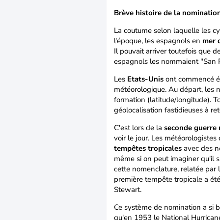
Brève histoire de la nominatio
La coutume selon laquelle les 
l'époque, les espagnols en
mer 
Il pouvait arriver toutefois que 
espagnols les nommaient "San Fe
Les
Etats-Unis
ont commencé ég
météorologique. Au départ, les n
formation (latitude/longitude). T
géolocalisation fastidieuses à re
C'est lors de la
seconde guerre
voir le jour. Les météorologiste
tempêtes tropicales
avec des no
même si on peut imaginer qu'il s
cette nomenclature, relatée par 
première tempête tropicale a é
Stewart.
Ce système de nomination a si 
qu'en 1953 le National Hurricane