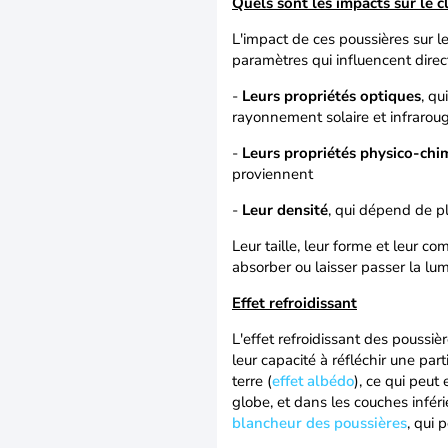
Quels sont les impacts sur le c
L'impact de ces poussières sur l
paramètres qui influencent direc
-
Leurs propriétés optiques
, qu
rayonnement solaire et infrarou
-
Leurs propriétés physico-chi
proviennent
-
Leur densité
, qui dépend de p
Leur taille, leur forme et leur c
absorber ou laisser passer la lumi
Effet refroidissant
L'effet refroidissant des poussièr
leur capacité à réfléchir une par
terre (
effet albédo
), ce qui peut
globe, et dans les couches infér
blancheur des poussières
, qui 