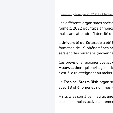
saison cyclonique 2022
© La Chaîne
Les différents organismes spécia
formels. 2022 pourrait s'annon
mais sans atteindre l'intensité 
L'
Université du Colorado
a été 
formation de 19 phénomènes no
seraient des ouragans (moyenne 
Ces prévisions rejoignent celle
Accuweather
, qui envisageait
c'est-à-dire atteignant au moins 
Le
Tropical Storm Risk
, organis
avec 18 phénomènes nommés, do
Ainsi, la saison à venir aurait u
elle serait moins active, autrem