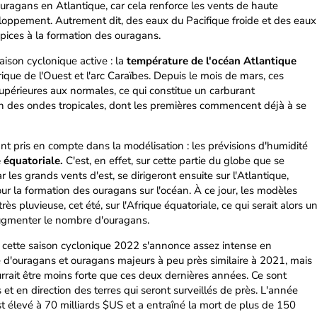
uragans en Atlantique, car cela renforce les vents de haute
veloppement. Autrement dit, des eaux du Pacifique froide et des eaux
pices à la formation des ouragans.
ison cyclonique active : la
température de l'océan Atlantique
frique de l'Ouest et l'arc Caraïbes. Depuis le mois de mars, ces
upérieures aux normales, ce qui constitue un carburant
n des ondes tropicales, dont les premières commencent déjà à se
nt pris en compte dans la modélisation : les prévisions d'humidité
 équatoriale.
C'est, en effet, sur cette partie du globe que se
r les grands vents d'est, se dirigeront ensuite sur l'Atlantique,
ur la formation des ouragans sur l'océan. À ce jour, les modèles
ès pluvieuse, cet été, sur l'Afrique équatoriale, ce qui serait alors u
ugmenter le nombre d'ouragans.
 cette saison cyclonique 2022 s'annonce assez intense en
d'ouragans et ouragans majeurs à peu près similaire à 2021, mais
urrait être moins forte que ces deux dernières années. Ce sont
t en direction des terres qui seront surveillés de près. L'année
st élevé à 70 milliards $US et a entraîné la mort de plus de 150