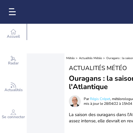
Accueil
Météo
Actualités Météo
Ouragans : la saiso
Radar
ACTUALITÉS MÉTÉO
Ouragans : la sais
l'Atlantique
Actualités
Par
Régis Crépet
, météorologu
mis à jour le
28/04/22 à 15h04
La saison des ouragans dans l'At
Se connecter
assez intense, elle devrait en r