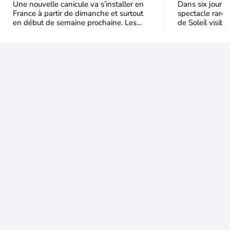
semaine prochaine
l'éclipse 
Une nouvelle canicule va s’installer en
Dans six jours, l
France à partir de dimanche et surtout
spectacle rare 
en début de semaine prochaine. Les
de Soleil visibl
températures dépasseront
Jusqu'à 99,5 % 
fréquemment