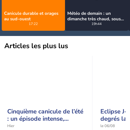
Canicule durable et orages
Météo de demain : un
au sud-ouest
dimanche très chaud, sous
17:22
la menace de quelques
19h44
orages
Articles les plus lus
Cinquième canicule de l’été
Eclipse J-
: un épisode intense,
degrés la 
durable et étendu la
t-elle chu
Hier
le 06/08