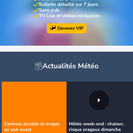
Bulletin détaillé sur 7 jours
Sans pub
TV Live et vidéos exclusives
Devenez VIP
Actualités Météo
Canicule durable et orages
Météo week-end : chaleur,
au sud-ouest
risque orageux dimanche