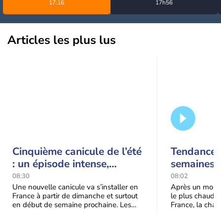
17:16
17h56
Articles les plus lus
Cinquième canicule de l’été
Tendance 
: un épisode intense,
semaines :
durable et étendu la
prédomina
08:30
08:02
semaine prochaine
septembr
Une nouvelle canicule va s’installer en
Après un mois 
France à partir de dimanche et surtout
le plus chaud 
en début de semaine prochaine. Les
France, la chal
températures dépasseront
dominer jusqu’à