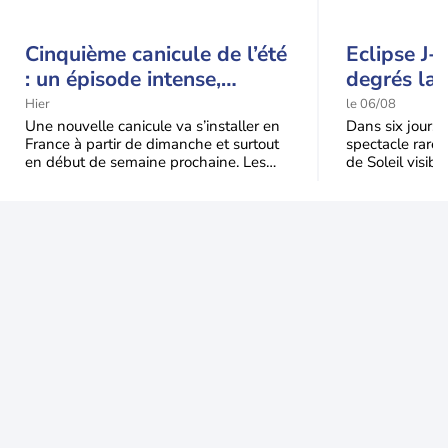
Cinquième canicule de l’été
Eclipse J-
: un épisode intense,
degrés la 
durable et étendu la
t-elle chu
Hier
le 06/08
semaine prochaine
l'éclipse 
Une nouvelle canicule va s’installer en
Dans six jours, l
France à partir de dimanche et surtout
spectacle rare 
en début de semaine prochaine. Les
de Soleil visibl
températures dépasseront
Jusqu'à 99,5 % 
fréquemment