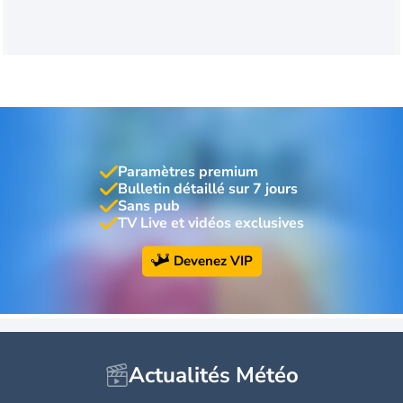
Paramètres premium
Bulletin détaillé sur 7 jours
Sans pub
TV Live et vidéos exclusives
Devenez VIP
Actualités Météo