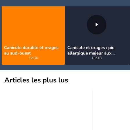
Canicule durable et orages
Canicule et orages : pic
au sud-ouest
allergique majeur aux
12:34
urticacées sur la moitié nord
13h18
Articles les plus lus