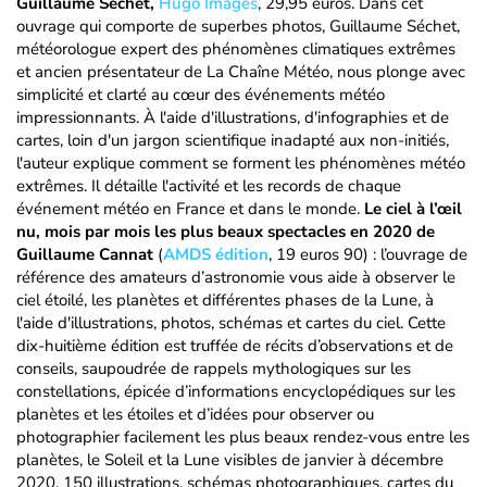
Guillaume Séchet,
Hugo Images
, 29,95 euros. Dans cet
ouvrage qui comporte de superbes photos, Guillaume Séchet,
météorologue expert des phénomènes climatiques extrêmes
et ancien présentateur de La Chaîne Météo, nous plonge avec
simplicité et clarté au cœur des événements météo
impressionnants. À l'aide d'illustrations, d'infographies et de
cartes, loin d'un jargon scientifique inadapté aux non-initiés,
l'auteur explique comment se forment les phénomènes météo
extrêmes. Il détaille l'activité et les records de chaque
événement météo en France et dans le monde.
Le ciel à l’œil
nu, mois par mois les plus beaux spectacles en 2020 de
Guillaume Cannat
(
AMDS édition
, 19 euros 90) : l’ouvrage de
référence des amateurs d’astronomie vous aide à observer le
ciel étoilé, les planètes et différentes phases de la Lune, à
l'aide d'illustrations, photos, schémas et cartes du ciel. Cette
dix-huitième édition est truffée de récits d’observations et de
conseils, saupoudrée de rappels mythologiques sur les
constellations, épicée d’informations encyclopédiques sur les
planètes et les étoiles et d’idées pour observer ou
photographier facilement les plus beaux rendez-vous entre les
planètes, le Soleil et la Lune visibles de janvier à décembre
2020. 150 illustrations, schémas photographiques, cartes du