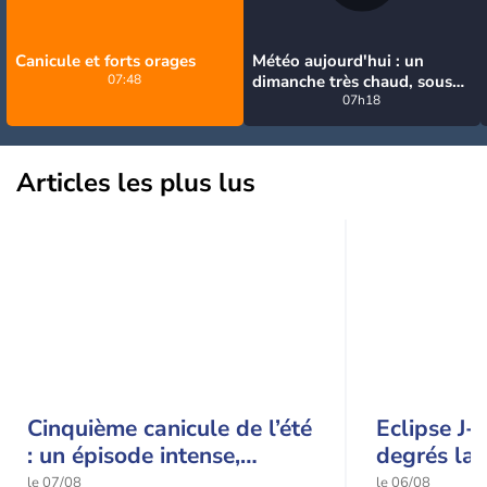
Canicule et forts orages
Météo aujourd'hui : un
07:48
dimanche très chaud, sous
la menace de quelques
07h18
orages
Articles les plus lus
Cinquième canicule de l’été
Eclipse J-
: un épisode intense,
degrés la 
durable et étendu la
t-elle chu
le 07/08
le 06/08