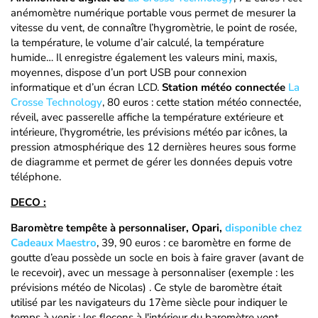
anémomètre numérique portable vous permet de mesurer la
vitesse du vent, de connaître l’hygromètrie, le point de rosée,
la température, le volume d’air calculé, la température
humide… Il enregistre également les valeurs mini, maxis,
moyennes, dispose d’un port USB pour connexion
informatique et d’un écran LCD.
Station météo connectée
La
Crosse Technology
, 80 euros
: cette station météo connectée,
réveil, avec passerelle affiche la température extérieure et
intérieure, l’hygrométrie, les prévisions météo par icônes, la
pression atmosphérique des 12 dernières heures sous forme
de diagramme et permet de gérer les données depuis votre
téléphone.
DECO :
Baromètre tempête à personnaliser, Opari,
disponible chez
Cadeaux Maestro
, 39, 90 euros : ce baromètre en forme de
goutte d’eau possède un socle en bois à faire graver (avant de
le recevoir), avec un message à personnaliser (exemple : les
prévisions météo de Nicolas) . Ce style de baromètre était
utilisé par les navigateurs du 17ème siècle pour indiquer le
temps à venir : les flocons à l'intérieur du baromètre vont