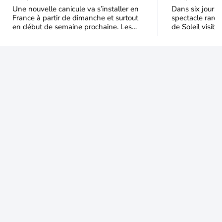
semaine prochaine
l'éclipse 
Une nouvelle canicule va s’installer en
Dans six jours, l
France à partir de dimanche et surtout
spectacle rare 
en début de semaine prochaine. Les
de Soleil visibl
températures dépasseront
Jusqu'à 99,5 % 
fréquemment