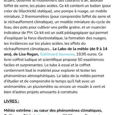
éclairs, observer le mouvement des courants d’air, aborder
l’effet de serre, les pluies acides. Ce kit contient un ballon (pour
créer de l’électricité statique), une pompe à nuage, un mobile
miniature, 2 thermomètres (pour comprendre l’effet de serre et
le réchauffement climatique), un modèle miniature du cycle de
l’eau, des pots pour cultiver une petite graine, et un nuancier
indicateur de PH. Ce kit est un outil pédagogiquer qui permet
d'expliquer la force électrostatique, la formation des nuages,
les incidences sur les pluies acides, les effets du
réchauffement climatiques...
Le Labo de la météo (de 9 à 14
ans), de Lisa Regan,
Gallimard Jeunesse
, 19,95 euros.
Ce
livre-coffret ludique et scientifique propose 50 expériences
faciles et surprenantes. Le tube à essai et le coffret
contiennent tout le matériel pour explorer et tester les
phénomènes atmosphériques. Le labo de la météo permet
d'étudier et de comprendre le temps qu'il fait avec un
anémomètre, un pluviomètre ou encore un moulin à vent et
bien d'autres projets amusants à construire.
LIVRES :
Météo extrême : au cœur des phénomènes climatiques,