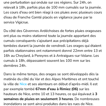
une perturbation qui ondule sur ces régions. Sur 24h, on
relevait à 18h, parfois plus de 100 mm cumulés sur la journée.
Les cours d'eau ont bien réagi à ces pluies avec plusieurs cours
d’eau de Franche Comté placés en vigilance jaune par le
service Vigicrue.
Du côté des Cévennes Ardéchoises de fortes pluies orageuses
ont plus ou moins stationné toute la journée apportant des
cumuls conséquents s’ajoutant aux précipitations déjà
tombées durant la journée de vendredi. Les orages qui étaient
parfois stationnaires ont notamment donné 22mm entre 13 et
16h au Cheylard, à Pereyres et à Antraigues-sur-Volane. Les
cumuls à 18h, dépassaient souvent les 100 mm sur les
dernières 24h.
Dans le même temps, des orages se sont développés dès la
matinée du côté du Var et des Alpes Maritimes et ont touché
la ville de
Nice
et ses alentours en début d’après-midi. Il est
par exemple tombé
67mm d'eau à Rimiez (06)
sur les
hauteurs de Nice, entre 10 et 13 heures, ce qui équivaut à
3
semaines de pluies en seulement 3 heures
. De nombreuses
inondations se sont ainsi produites dans les rues de Nice.