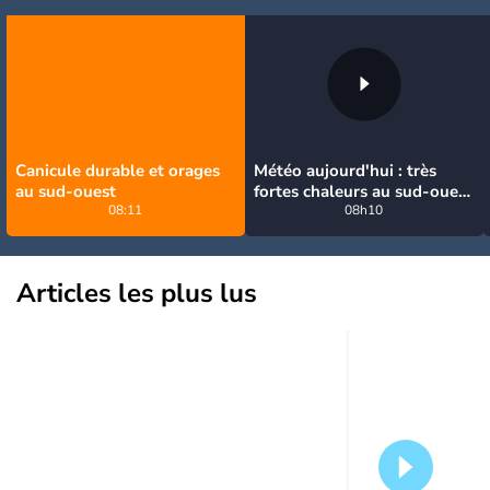
Canicule durable et orages
Météo aujourd'hui : très
au sud-ouest
fortes chaleurs au sud-ouest
08:11
avant des orages, jusqu'à
08h10
39°C
Articles les plus lus