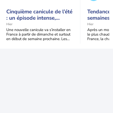
Cinquième canicule de l’été
Tendance 
: un épisode intense,
semaines :
durable et étendu la
prédomina
Hier
Hier
semaine prochaine
septembr
Une nouvelle canicule va s’installer en
Après un mois 
France à partir de dimanche et surtout
le plus chaud 
en début de semaine prochaine. Les
France, la chal
températures dépasseront
dominer jusqu’à
fréquemment