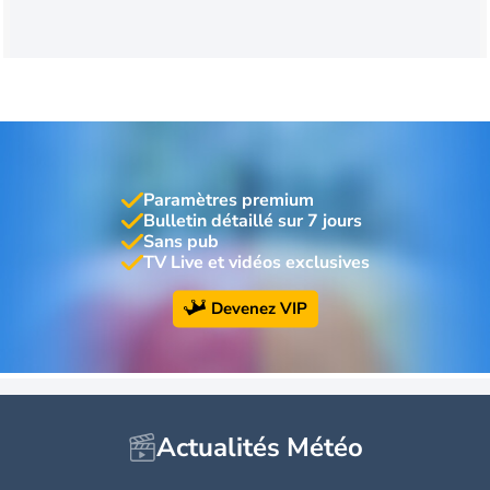
Paramètres premium
Bulletin détaillé sur 7 jours
Sans pub
TV Live et vidéos exclusives
Devenez VIP
Actualités Météo