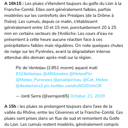
A 16h15 :
Les pluies s'étendent toujours du golfe du Lion à la
Franche-Comté. Elles sont généralement faibles, parfois
modérées sur les contreforts des Préalpes (de la Drôme à
l'Isère). Les cumuls, depuis ce matin, s'établissent
généralement entre 10 et 15 mm, ponctuellement 20 à 25
mm en certains secteurs de l'Ardèche. Les cours d'eau ne
présentent à cette heure aucune réaction face à ces
précipitations faibles mais régulières. On note quelques chutes
de neige sur les Pyrénées, avant la dégradation intense
attendue dès demain après-midi sur la région.
Pic de Ventolau (2.851 msnm) aquest matí
#324eltemps
@ARAmeteo
@MeteoPiri
@Meteo_Pyrenees
@pnaltpirineu
@Cat_Meteo
@4estacions2
pic.twitter.com/nsNOOUmi2K
— Jordi Serra (@serrajordi5)
October 21, 2019
A 15h :
les pluies se prolongent toujours dans l'axe de la
vallée du Rhône, entre les Cévennes et la Franche-Comté. Ces
pluies sont prises dans un flux de sud et remontent du Golfe
du Lion. Les cumuls restent modérés, généralement compris