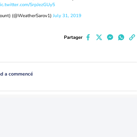
ic.twitter.com/SrpJezGUy5
ccount) (@WeatherSarov1)
July 31, 2019
Partager
and a commencé