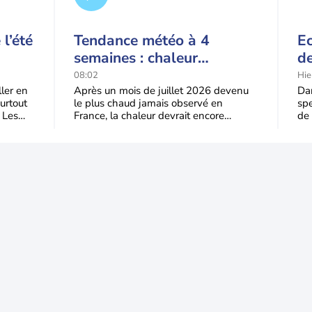
l’été
Tendance météo à 4
Ec
semaines : chaleur
de
prédominante jusqu'en
t-
08:02
Hie
septembre
l'
ller en
Après un mois de juillet 2026 devenu
Dan
urtout
le plus chaud jamais observé en
spe
 Les
France, la chaleur devrait encore
de 
dominer jusqu’à la fin août
Jus