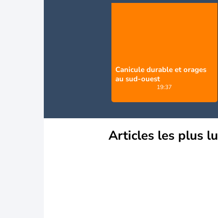
Canicule durable et orages
au sud-ouest
19:37
Articles les plus l