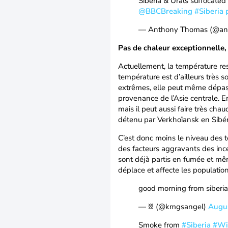
Siberia & Urals suffocated
@BBCBreaking
#Siberia
— Anthony Thomas (@an
Pas de chaleur exceptionnelle,
Actuellement, la température res
température est d’ailleurs très 
extrêmes, elle peut même dépass
provenance de l’Asie centrale. E
mais il peut aussi faire très cha
détenu par Verkhoïansk en Sibéri
C’est donc moins le niveau des 
des facteurs aggravants des ince
sont déjà partis en fumée et mêm
déplace et affecte les population
good morning from siberi
— ⛓️ (@kmgsangel)
Augus
Smoke from
#Siberia
#Wil