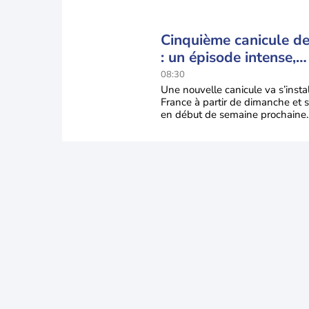
Cinquième canicule de 
: un épisode intense,
durable et étendu la
08:30
semaine prochaine
Une nouvelle canicule va s’insta
France à partir de dimanche et s
en début de semaine prochaine.
températures dépasseront
fréquemment