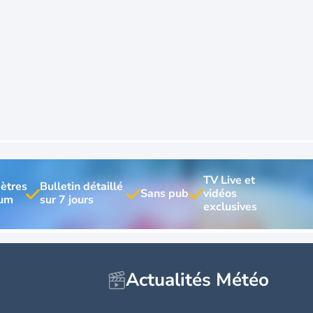
TV Live et 
ètres 
Bulletin détaillé 
vidéos 
Actualités Météo