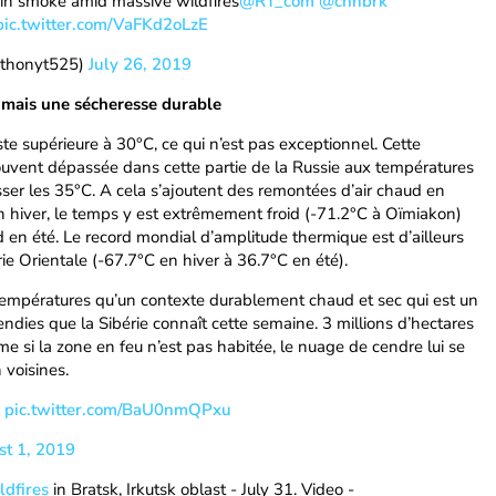
 in smoke amid massive wildfires
@RT_com
@cnnbrk
pic.twitter.com/VaFKd2oLzE
thonyt525)
July 26, 2019
 mais une sécheresse durable
te supérieure à 30°C, ce qui n’est pas exceptionnel. Cette
souvent dépassée dans cette partie de la Russie aux températures
er les 35°C. A cela s’ajoutent des remontées d’air chaud en
n hiver, le temps y est extrêmement froid (-71.2°C à Oïmiakon)
ud en été. Le record mondial d’amplitude thermique est d’ailleurs
e Orientale (-67.7°C en hiver à 36.7°C en été).
températures qu’un contexte durablement chaud et sec qui est un
ndies que la Sibérie connaît cette semaine. 3 millions d’hectares
e si la zone en feu n’est pas habitée, le nuage de cendre lui se
 voisines.
a
pic.twitter.com/BaU0nmQPxu
t 1, 2019
dfires
in Bratsk, Irkutsk oblast - July 31. Video -