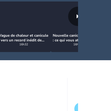
Vague de chaleur et canicule
Nouvelle canicule en France
Mé
: vers un record inédit de
: ce qui vous attend
ch
chaleur durable en France
16h32
16h27
de