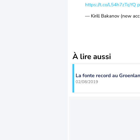
https://t.co/L54h7zTqYQ
p
— Kirill Bakanov (new a
À lire aussi
La fonte record au Groenl
02/08/2019