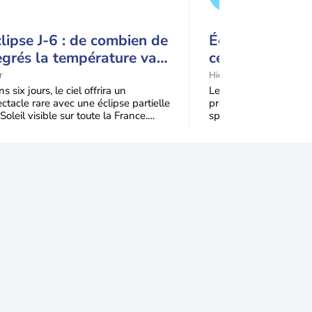
lipse J-6 : de combien de
Éclipse solaire
grés la température va-
ce détail pourr
elle chuter pendant
spectacle
r
Hier
éclipse du 12 août ?
s six jours, le ciel offrira un
Le mercredi 12 août 2
ctacle rare avec une éclipse partielle
profitera d’une éclipse 
Soleil visible sur toute la France.
spectaculaire, tandis q
qu'à 99,5 % du disque solaire seront
dans une partie du no