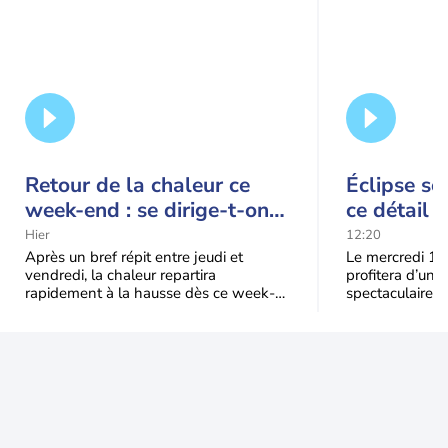
Retour de la chaleur ce
Éclipse so
week-end : se dirige-t-on
ce détail 
vers une cinquième vague
spectacle
Hier
12:20
de chaleur en France ?
Après un bref répit entre jeudi et
Le mercredi 12
vendredi, la chaleur repartira
profitera d’une 
rapidement à la hausse dès ce week-
spectaculaire, t
end sous l’effet d’une remontée d’air
dans une parti
très