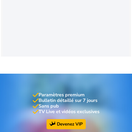
Paramètres premium
Bulletin détaillé sur 7 jours
Sans pub
TV Live et vidéos exclusives
Devenez VIP