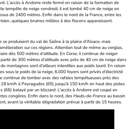
zard. L'accès à Andorre reste fermé en raison de la formation de
tte tempête de neige vendredi, il est tombé 40 cm de neige en
sus de 2400 mètres. Enfin dans le nord de la France, entre les
isien, quelques bruines mêlées à des flocons apparaissent.
 se produisent du val de Saône à la plaine d'Alsace, mais
amélioration sur ces régions. Attention tout de même au verglas,
re dès 500 mètres d'altitude. En Corse, il continue de neiger
à partir de 300 mètres d'altitude avec près de 40 cm de neige dans
 de montagnes sont d'ailleurs interdites aux poids lourd. En raison
es sous le poids de la neige, 6.000 foyers sont privés d'électricté
neige continue de tomber avec des rafales tempétueuses près des
à 118 km/h à Peyragudes (65) jusqu'à 150 km/h en haut des pistes
s (66) balayé par un blizzard. L'accès à Andorre est coupé en
antes congères. Enfin dans le nord, des Hauts-de-France au bassin
ent, avant la véritable dégradation prévue à partir de 15 heures.