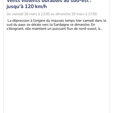
Vents violents durables au sud-est :
jusqu'à 120 km/h
Du
samedi 28 mars à 12:00
au
dimanche 29 mars à 17:00
La dépression à l’origine du mauvais temps hier samedi dans le
sud du pays se décale vers la Sardaigne ce dimanche. En
s’éloignant, elle maintient un puissant flux de nord-ouest, à
l’origine d’un épisode de mistral et de tramontane parfois
violents, du Roussillon à la Provence en passant par la basse
vallée du Rhône.
Ces vents forts s’installent dans la durée, jusqu’à lundi voire
mardi. Il s’agit d’un épisode notable et durable, qui appelle à la
vigilance. Les rafales atteindront fréquemment 80 à 100 km/h,
avec des pointes localement comprises entre 110 et 120 km/h,
notamment dans les secteurs les plus exposés comme les
Pyrénées-Orientales et la basse vallée du Rhône.
Au-delà des rafales, ces vents accentuent nettement la
sensation de froid, en particulier à l’ombre et en plein vent, avec
un ressenti parfois franchement hivernal malgré le calendrier
printanier.
...