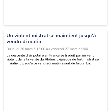
Un violent mistral se maintient jusqu'à
vendredi matin
Du
jeudi 26 mars à 16:00
au
vendredi 27 mars à 9:00
La descente d'air polaire en France se traduit par un vent
violent dans la vallée du Rhône. L'épisode de fort mistral se
maintient jusqu'à ce vendredi matin avant de faiblir. La
tramontane persiste également sur le Roussillon. En revanche,
le vent faiblit et repasse sous les seuils d'alerte en Corse.
L'épisode neigeux cesse en début de nuit. Le grand froid avec
de fortes gelées s'installe sur nos montagnes. ...