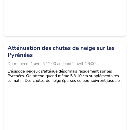
Atténuation des chutes de neige sur les
Pyrénées
Du
mercredi 1 avril à 12:00
au
jeudi 2 avril à 9:00
L'épisode neigeux s'atténue désormais rapidement sur les
Pyrénées. On attend quand même 5 à 10 cm supplémentaires
ce matin. Des chutes de neige éparses se poursuivront jusqu'en
soirée.
Le risque d'avalanche est très élevé, de 3 à 4/5.
La plus grande prudence est de mise en montagne. L'accès en
Andorre, qui avait été coupé temporairement, pourra
s'améliorer. ...