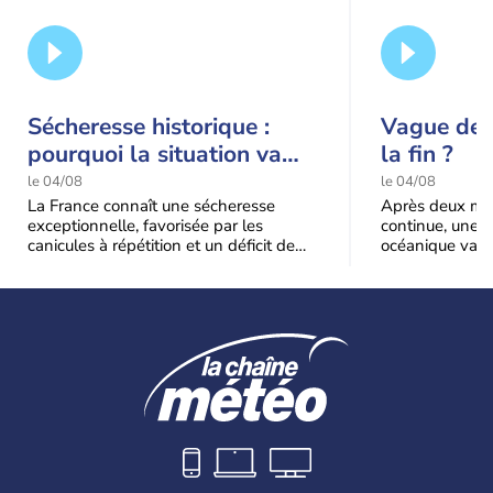
Sécheresse historique :
Vague de c
pourquoi la situation va
la fin ?
encore s'aggraver jusqu'à
le 04/08
le 04/08
la mi-août
La France connaît une sécheresse
Après deux moi
exceptionnelle, favorisée par les
continue, une m
canicules à répétition et un déficit de
océanique va e
pluie très marqué depuis la fin du
Le recul sera p