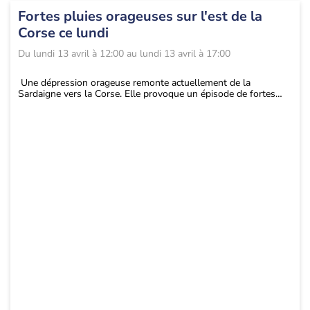
Fortes pluies orageuses sur l'est de la
Corse ce lundi
Du
lundi 13 avril à 12:00
au
lundi 13 avril à 17:00
Une dépression orageuse remonte actuellement de la
Sardaigne vers la Corse. Elle provoque un épisode de fortes
pluies orageuses ce lundi sur l’île de beauté.
Ces intempéries touchent surtout l’est de la Corse, où les
cumuls peuvent atteindre 50 à 100 mm, notamment dans le
secteur de Bastia et sur les contreforts est de l'île. Cela
représente l’équivalent de plus d’un mois de pluie en seulement
quelques heures. Des chutes de grêle peuvent également se
produire.
Dans ce contexte, des réactions rapides des cours d’eau sont
possibles, avec un risque de crues et d’inondations, y compris
en zone urbaine. En mer, des trombes marines peuvent se
former au large de Bastia. L’ouest de l’île restera globalement à
l’abri de cet épisode de fortes pluies et orages.
La situation s'améliorera à partir de lundi soir, une fois le pic
d’intensité passé. L’alerte pourra alors être levée. ...