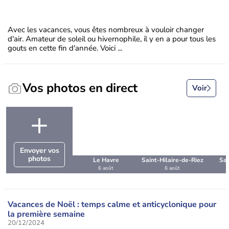
Avec les vacances, vous êtes nombreux à vouloir changer
d'air. Amateur de soleil ou hivernophile, il y en a pour tous les
gouts en cette fin d'année. Voici ...
Vos photos en direct
Voir
+
Envoyer vos
photos
Le Havre
Saint-Hilaire-de-Riez
Sai
6 août
6 août
C
Vacances de Noël : temps calme et anticyclonique pour
la première semaine
20/12/2024