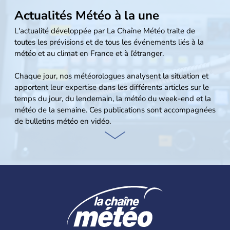
Actualités Météo
à la une
L'actualité développée par La Chaîne Météo traite de
toutes les prévisions et de tous les événements liés à la
météo et au climat en France et à l’étranger.
Chaque jour, nos météorologues analysent la situation et
apportent leur expertise dans les différents articles sur le
temps du jour, du lendemain, la météo du week-end et la
météo de la semaine. Ces publications sont accompagnées
de bulletins météo en vidéo.
Nos météorologues traitent également des prévisions à
long terme avec la tendance à 4 semaines pour le mois à
venir et les prévisions saisonnières à trois mois. Nos
équipes suivent en direct les intempéries en France et
déclenchent des alertes météo lors des situations à risque.
L’actualité météo dans le monde fait également partie des
sujets que nous développons pour les pays d’Europe (Iles