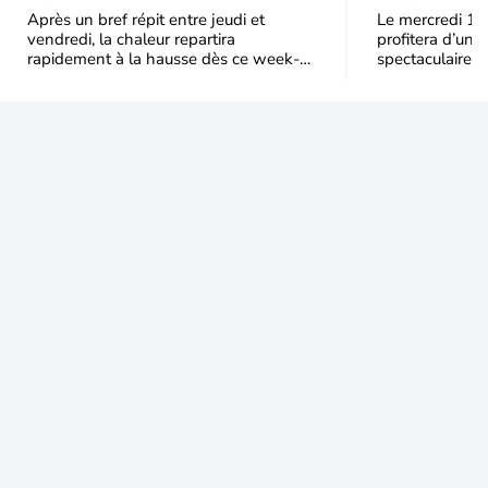
de chaleur en France ?
Après un bref répit entre jeudi et
Le mercredi 12
vendredi, la chaleur repartira
profitera d’une 
rapidement à la hausse dès ce week-
spectaculaire, t
end sous l’effet d’une remontée d’air
dans une parti
très