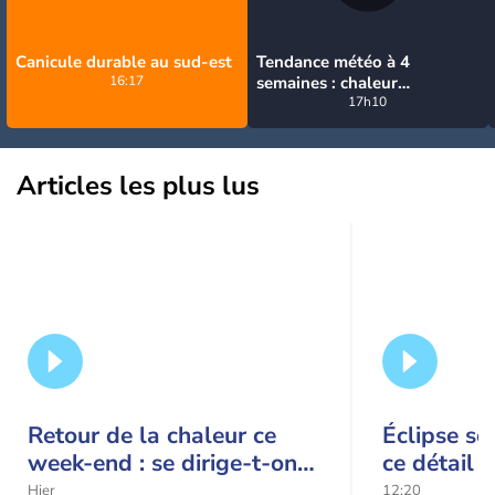
Canicule durable au sud-est
Tendance météo à 4
16:17
semaines : chaleur
prédominante jusqu'en
17h10
septembre
Articles les plus lus
Retour de la chaleur ce
Éclipse so
week-end : se dirige-t-on
ce détail 
vers une cinquième vague
spectacle
Hier
12:20