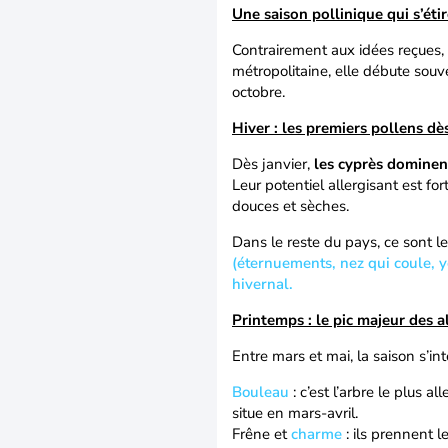
Une saison pollinique qui s’éti
Contrairement aux idées reçues, 
métropolitaine, elle débute souv
octobre.
Hiver : les premiers pollens dès
Dès janvier,
les cyprès dominen
Leur potentiel allergisant est fo
douces et sèches.
Dans le reste du pays, ce sont le 
(éternuements, nez qui coule, 
hivernal.
Printemps : le pic majeur des a
Entre mars et mai, la saison s’in
Bouleau
: c’est l’arbre le plus a
situe en mars-avril.
Frêne et
charme
: ils prennent l