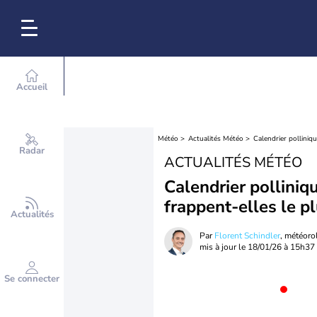
Accueil
Météo
Actualités Météo
Calendrier polliniqu
Radar
ACTUALITÉS MÉTÉO
Calendrier polliniq
frappent-elles le pl
Actualités
Par
Florent Schindler
, météor
mis à jour le
18/01/26 à 15h37
Se connecter
Nouv
Un contenu plus réce