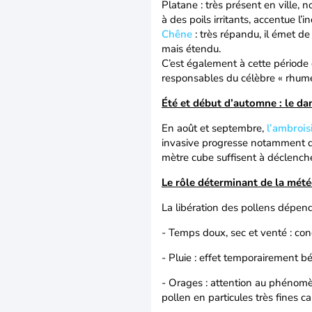
Platane : très présent en ville, 
à des poils irritants, accentue l’in
Chêne
: très répandu, il émet de
mais étendu.
C’est également à cette périod
responsables du célèbre « rhume
Été et début d’automne : le da
En août et septembre,
l’ambrois
invasive progresse notamment da
mètre cube suffisent à déclench
Le rôle déterminant de la météo
La libération des pollens dépen
- Temps doux, sec et venté : cond
- Pluie : effet temporairement bé
- Orages : attention au phénomè
pollen en particules très fines 