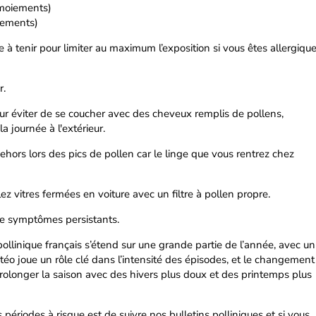
rmoiements)
flements)
 à tenir pour limiter au maximum l’exposition si vous êtes allergiqu
r.
pour éviter de se coucher avec des cheveux remplis de pollens,
a journée à l'extérieur.
 dehors lors des pics de pollen car le linge que vous rentrez chez
z vitres fermées en voiture avec un filtre à pollen propre.
de symptômes persistants.
ollinique français s’étend sur une grande partie de l’année, avec un
téo joue un rôle clé dans l’intensité des épisodes, et le changement
rolonger la saison avec des hivers plus doux et des printemps plus
 périodes à risque est de suivre nos bulletins polliniques et si vous