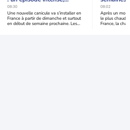
durable et étendu la
prédomina
08:30
08:02
semaine prochaine
septembr
Une nouvelle canicule va s’installer en
Après un mois 
France à partir de dimanche et surtout
le plus chaud 
en début de semaine prochaine. Les
France, la chal
températures dépasseront
dominer jusqu’à
fréquemment