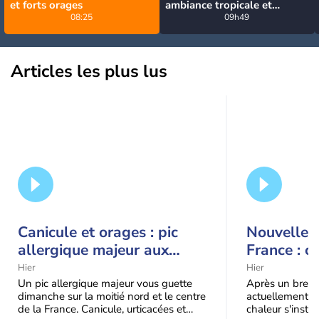
et forts orages
ambiance tropicale et
08:25
orageuse ce dimanche
09h49
Articles les plus lus
Canicule et orages : pic
Nouvelle c
allergique majeur aux
France : c
urticacées sur la moitié
Hier
Hier
nord
Un pic allergique majeur vous guette
Après un bref ré
dimanche sur la moitié nord et le centre
actuellement, 
de la France. Canicule, urticacées et
chaleur s'instal