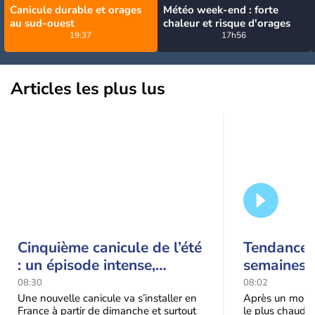
Canicule durable et orages
Météo week-end : forte
au sud-ouest
chaleur et risque d'orages
19:37
17h56
Articles les plus lus
Cinquième canicule de l’été
Tendance 
: un épisode intense,
semaines :
durable et étendu la
prédomina
08:30
08:02
semaine prochaine
septembr
Une nouvelle canicule va s’installer en
Après un mois 
France à partir de dimanche et surtout
le plus chaud 