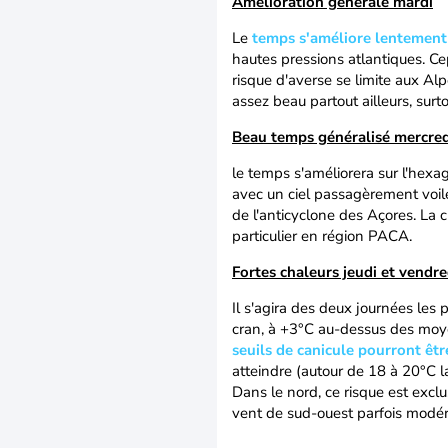
Amélioration générale mardi
Le
temps s'améliore lentement
hautes pressions atlantiques. Ce
risque d'averse se limite aux Alp
assez beau partout ailleurs, surt
Beau temps généralisé mercred
le temps s'améliorera sur l'hex
avec un ciel passagèrement voilé
de l'anticyclone des Açores. La 
particulier en région PACA.
Fortes chaleurs jeudi et vendre
Il s'agira des deux journées les
cran, à +3°C au-dessus des moye
seuils de canicule pourront êt
atteindre (autour de 18 à 20°C l
Dans le nord, ce risque est excl
vent de sud-ouest parfois modé