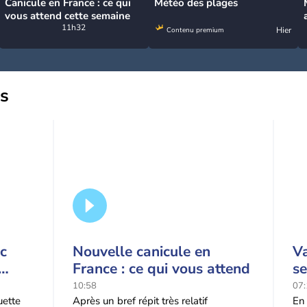
Canicule en France : ce qui
Météo des plages
vous attend cette semaine
11h32
Hier
Contenu premium
us
ic
Nouvelle canicule en
Va
France : ce qui vous attend
s
é
10:58
07:
uette
Après un bref répit très relatif
En 