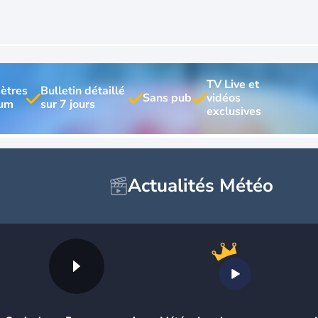
TV Live et 
ètres 
Bulletin détaillé 
vidéos 
Actualités Météo