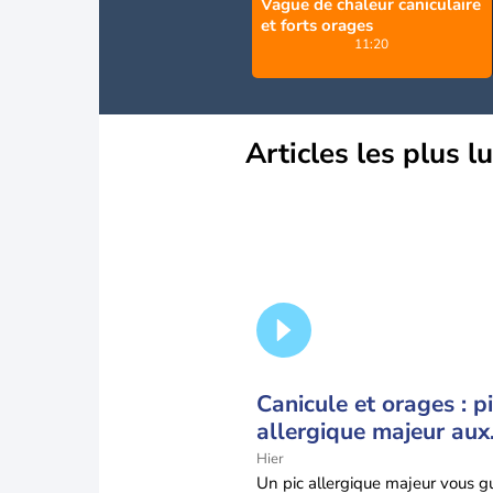
Vague de chaleur caniculaire
et forts orages
11:20
Articles les plus l
Canicule et orages : p
allergique majeur aux
urticacées sur la moiti
Hier
nord
Un pic allergique majeur vous g