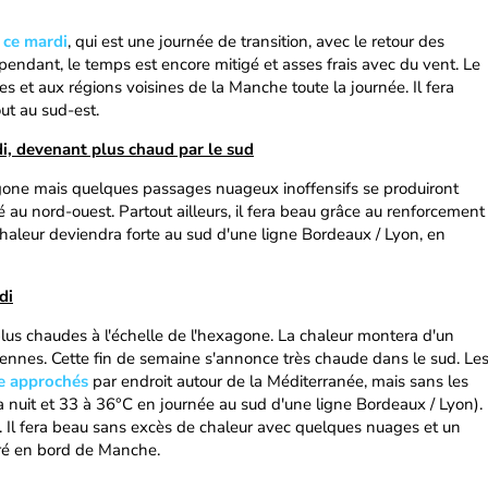
 ce mardi
, qui est une journée de transition, avec le retour des
pendant, le temps est encore mitigé et asses frais avec du vent. Le
es et aux régions voisines de la Manche toute la journée. Il fera
out au sud-est.
i, devenant plus chaud par le sud
agone mais quelques passages nuageux inoffensifs se produiront
 au nord-ouest. Partout ailleurs, il fera beau grâce au renforcement
chaleur deviendra forte au sud d'une ligne Bordeaux / Lyon, en
di
 plus chaudes à l'échelle de l'hexagone. La chaleur montera d'un
nnes. Cette fin de semaine s'annonce très chaude dans le sud. Le
re approchés
par endroit autour de la Méditerranée, mais sans les
a nuit et 33 à 36°C en journée au sud d'une ligne Bordeaux / Lyon).
u. Il fera beau sans excès de chaleur avec quelques nuages et un
ré en bord de Manche.