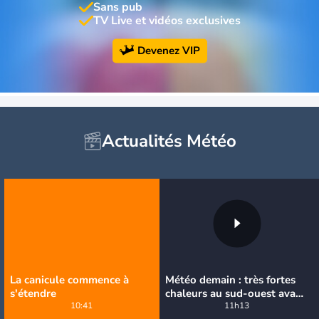
Sans pub
TV Live et vidéos exclusives
Devenez VIP
Actualités Météo
La canicule commence à
Météo demain : très fortes
s'étendre
chaleurs au sud-ouest avant
10:41
des orages, jusqu'à 39°C
11h13