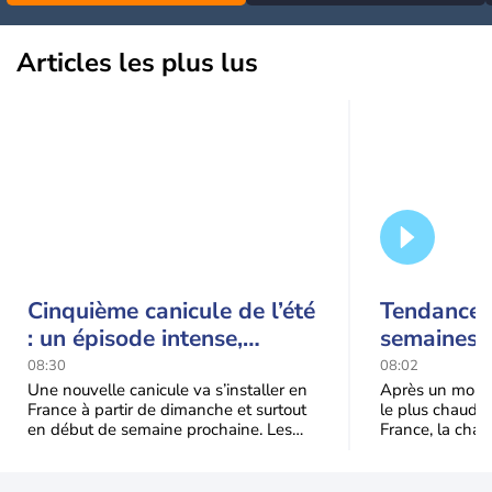
Articles les plus lus
Cinquième canicule de l’été
Tendance 
: un épisode intense,
semaines :
durable et étendu la
prédomina
08:30
08:02
semaine prochaine
septembr
Une nouvelle canicule va s’installer en
Après un mois 
France à partir de dimanche et surtout
le plus chaud 
en début de semaine prochaine. Les
France, la chal
températures dépasseront
dominer jusqu’à
fréquemment