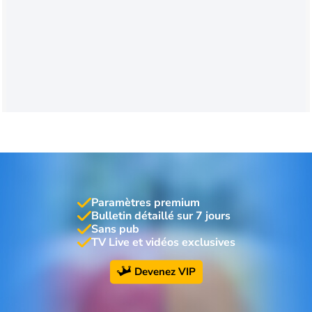
Paramètres premium
Bulletin détaillé sur 7 jours
Sans pub
TV Live et vidéos exclusives
Devenez VIP