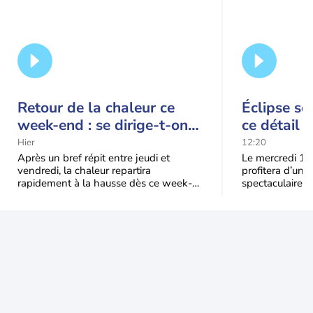
Retour de la chaleur ce
Éclipse so
week-end : se dirige-t-on
ce détail 
vers une cinquième vague
spectacle
Hier
12:20
de chaleur en France ?
Après un bref répit entre jeudi et
Le mercredi 12
vendredi, la chaleur repartira
profitera d’une 
rapidement à la hausse dès ce week-
spectaculaire, t
end sous l’effet d’une remontée d’air
dans une parti
très