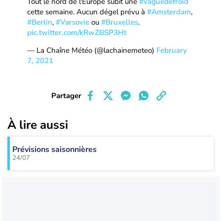
Tout le nord de l'Europe subit une
#vaguedefroid
cette semaine. Aucun dégel prévu à
#Amsterdam
,
#Berlin
,
#Varsovie
ou
#Bruxelles
.
pic.twitter.com/kRwZBSP3Ht
— La Chaîne Météo (@lachainemeteo)
February
7, 2021
Partager
À lire aussi
Prévisions saisonnières
24/07