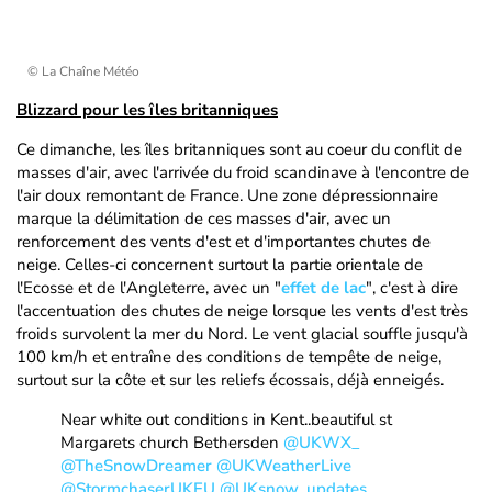
© La Chaîne Météo
Blizzard pour les îles britanniques
Ce dimanche, les îles britanniques sont au coeur du conflit de
masses d'air, avec l'arrivée du froid scandinave à l'encontre de
l'air doux remontant de France. Une zone dépressionnaire
marque la délimitation de ces masses d'air, avec un
renforcement des vents d'est et d'importantes chutes de
neige. Celles-ci concernent surtout la partie orientale de
l'Ecosse et de l'Angleterre, avec un "
effet de lac
", c'est à dire
l'accentuation des chutes de neige lorsque les vents d'est très
froids survolent la mer du Nord. Le vent glacial souffle jusqu'à
100 km/h et entraîne des conditions de tempête de neige,
surtout sur la côte et sur les reliefs écossais, déjà enneigés.
Near white out conditions in Kent..beautiful st
Margarets church Bethersden
@UKWX_
@TheSnowDreamer
@UKWeatherLive
@StormchaserUKEU
@UKsnow_updates