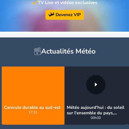
TV Live et vidéos exclusives
Devenez VIP
Actualités Météo
Canicule durable au sud-est
Météo aujourd'hui : du soleil
17:31
sur l'ensemble du pays,
jusqu'à 40°C au sud-est
00h00