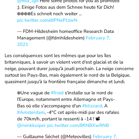
@mia_lgo
Here some photos for you as promised
;). Einige Fotos aus dem Schnee heute für Dich!
❄️❄️❄️❄️Es schneit noch weiter ...
pic.twitter.com/dIPNxPLtwN
— FDM-Hildesheim homeoffice Research Data
Management (@fdmhildesheim)
February 7,
2021
Les conséquences sont les mêmes que pour les îles
britanniques, à savoir un violent vent d'est glacial et de la
neige, pouvant durer jusqu'à jeudi prochain. La neige concerne
surtout les Pays-Bas, mais également le nord de la Belgique,
quasiment jusqu'à la frontière française dimanche et lundi.
❄️Une vague de
#froid
s'installe sur le nord de
l'Europe, notamment entre Allemagne et Pays-
Bas où elle s'accompagne d'un
#blizzard
. A
#Amsterdam
, -4°C cet après-midi par des rafales
de 70km/h, portant le ressenti à -14 ! 📽️
@rienkkuiper
pic.twitter.com/8fiNBXwRNB
— Guillaume Séchet (@Meteovilles)
February 7,