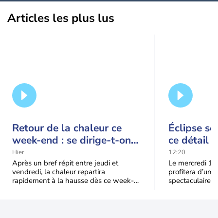
Articles les plus lus
Retour de la chaleur ce
Éclipse so
week-end : se dirige-t-on
ce détail 
vers une cinquième vague
spectacle
Hier
12:20
de chaleur en France ?
Après un bref répit entre jeudi et
Le mercredi 12
vendredi, la chaleur repartira
profitera d’une 
rapidement à la hausse dès ce week-
spectaculaire, t
end sous l’effet d’une remontée d’air
dans une parti
très