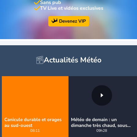
Sans pub
TV Live et vidéos exclusives
Devenez VIP
Actualités Météo
Canicule durable et orages
Météo de demain : un
au sud-ouest
dimanche très chaud, sous
08:11
la menace de quelques
09h28