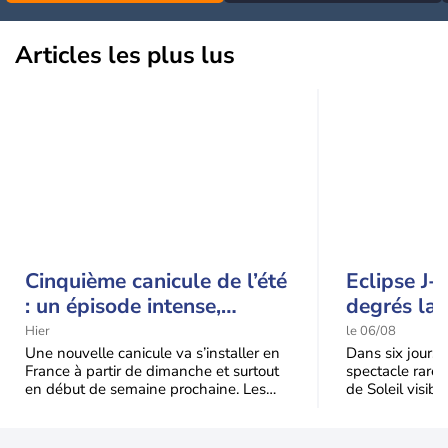
orages
Articles les plus lus
Cinquième canicule de l’été
Eclipse J-
: un épisode intense,
degrés la 
durable et étendu la
t-elle chu
Hier
le 06/08
semaine prochaine
l'éclipse 
Une nouvelle canicule va s’installer en
Dans six jours, l
France à partir de dimanche et surtout
spectacle rare 
en début de semaine prochaine. Les
de Soleil visibl
températures dépasseront
Jusqu'à 99,5 % 
fréquemment