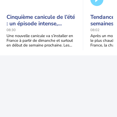
Cinquième canicule de l’été
Tendance 
: un épisode intense,
semaines :
durable et étendu la
prédomina
08:30
08:02
semaine prochaine
septembr
Une nouvelle canicule va s’installer en
Après un mois 
France à partir de dimanche et surtout
le plus chaud 
en début de semaine prochaine. Les
France, la chal
températures dépasseront
dominer jusqu’à
fréquemment