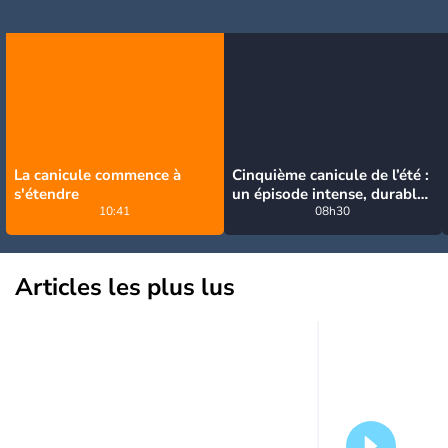
La canicule commence à
Cinquième canicule de l’été :
s'étendre
un épisode intense, durable
10:41
et étendu la semaine
08h30
prochaine
Articles les plus lus