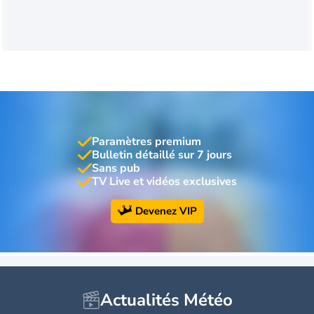
Paramètres premium
Bulletin détaillé sur 7 jours
Sans pub
TV Live et vidéos exclusives
Devenez VIP
Actualités Météo