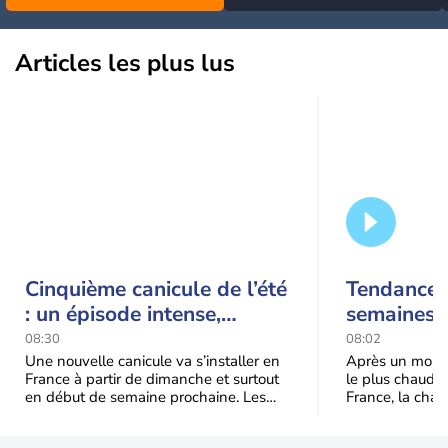
de température pendant
l'éclipse du 12 août ?
Articles les plus lus
Cinquième canicule de l’été
Tendance 
: un épisode intense,
semaines :
durable et étendu la
prédomina
08:30
08:02
semaine prochaine
septembr
Une nouvelle canicule va s’installer en
Après un mois 
France à partir de dimanche et surtout
le plus chaud 
en début de semaine prochaine. Les
France, la chal
températures dépasseront
dominer jusqu’à
fréquemment