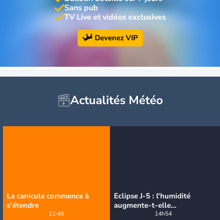
Sans pub
TV Live et vidéos exclusives
Devenez VIP
Actualités Météo
La canicule commence à
Eclipse J-5 : l'humidité
s'étendre
augmente-t-elle
11:48
brutalement avec la chute
14h54