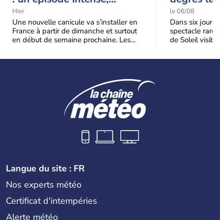
durable et étendu la
t-elle chu
Hier
le 06/08
semaine prochaine
l'éclipse 
Une nouvelle canicule va s’installer en
Dans six jours, l
France à partir de dimanche et surtout
spectacle rare 
en début de semaine prochaine. Les
de Soleil visibl
températures dépasseront
Jusqu'à 99,5 % 
fréquemment
Langue du site : FR
Nos experts météo
Certificat d'intempéries
Alerte météo