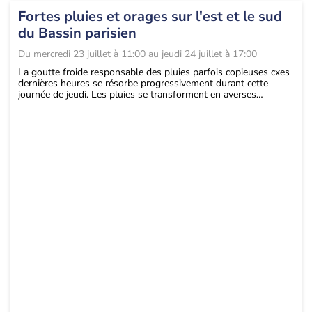
Fortes pluies et orages sur l'est et le sud
du Bassin parisien
Du
mercredi 23 juillet à 11:00
au
jeudi 24 juillet à 17:00
La goutte froide responsable des pluies parfois copieuses cxes
dernières heures se résorbe progressivement durant cette
journée de jeudi. Les pluies se transforment en averses
orageuses parfois fortes sur l'est et le sud du Bassin parisien et
jusque sur le Berry. Cette alerte sera levée à 17h.
Cet après-midi :
Les pluies prennent un caractère plus discontinu et orageux
avec le développement de quelques éclaircies. Mais de fortes
averses et orages éclatent encore sous un ciel très menaçant
sur la Champagne-Ardennes, l'est de l'Ile-de-France et vers les
régions centrales. Des cumuls supplémentaires ponctuels de
10 à 30 mm sont encore possibles.
Jeudi soir
La situation se calme avec la résorption de la goutte froide, et
l'alerte pourra alors être levée. ...