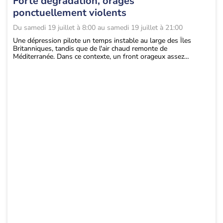
Forte dégradation, orages
ponctuellement violents
Du
samedi 19 juillet à 8:00
au
samedi 19 juillet à 21:00
Une dépression pilote un temps instable au large des Îles
Britanniques, tandis que de l'air chaud remonte de
Méditerranée. Dans ce contexte, un front orageux assez
stationnaire se forme et apporte un temps instable, au contact
de la masse d'air chaud à l'est. Des orages parfois forts se
produisent, avec notamment des pluies intenses qui pourraient
apporter des cumuls conséquents en peu de temps,
engendrant un risque de ruissellement, voire de crues.
Une activité électrique marquée, des bourrasques à 80 km/h et
un faible risque de grêle se produisent, mais le caractère
prédominant de cette perturbation est surtout la pluie
abondante et le risque d'inondations.
Cette situation nécessite une alerte de la part de nos services
qui sera évolutive tout au long de ce week-end. En
conséquence, l'alerte ORANGE est étendue, notamment du
sud-ouest au centre à l'est du pays pour les forts orages.
Période à risque
ce samedi pour les régions centrales à l'est du
pays avec des phénomènes venteux et une activité électrique
intense.