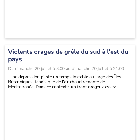
Violents orages de grêle du sud à l'est du
pays
Du
dimanche 20 juillet à 8:00
au
dimanche 20 juillet à 21:00
Une dépression pilote un temps instable au large des Îles
Britanniques, tandis que de l'air chaud remonte de
Méditerranée. Dans ce contexte, un front orageux assez
stationnaire se forme et apporte un temps instable, au contact
de la masse d'air chaud entre le sud et l'est du pays entre ce
dimanche après-midi et lundi matin.
Des orages parfois violents se produisent, avec notamment
des pluies intenses qui peuvent apporter des cumuls
conséquents en peu de temps (jusqu'à 50 mm), engendrant un
risque de ruissellements, voire d'inondations et de crues.
Une activité électrique marquée, des bourrasques à près de 100