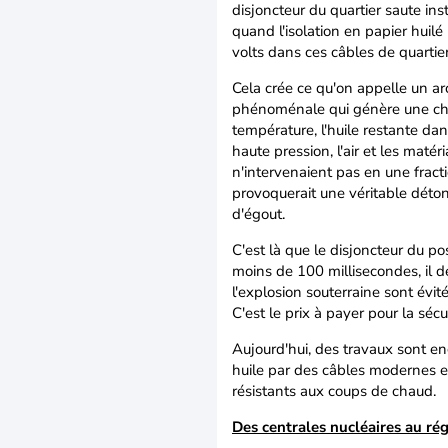
disjoncteur du quartier saute ins
quand l'isolation en papier huilé
volts dans ces câbles de quartie
Cela crée ce qu'on appelle un arc
phénoménale qui génère une chal
température, l'huile restante da
haute pression, l'air et les maté
n'intervenaient pas en une frac
provoquerait une véritable déton
d'égout.
C'est là que le disjoncteur du po
moins de 100 millisecondes, il d
l'explosion souterraine sont évit
C'est le prix à payer pour la sécur
Aujourd'hui, des travaux sont e
huile par des câbles modernes en
résistants aux coups de chaud.
Des centrales nucléaires au ré