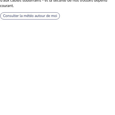
u’aux câbles souterrains - et la sécurité de nos trottoirs dépend
courant.
Consulter la météo autour de moi