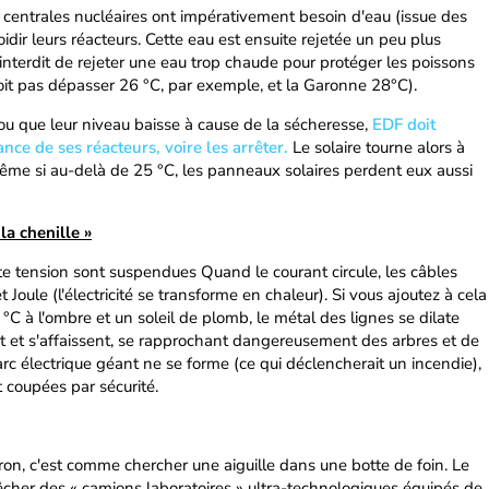
os centrales nucléaires ont impérativement besoin d'eau (issue des
oidir leurs réacteurs. Cette eau est ensuite rejetée un peu plus
 interdit de rejeter une eau trop chaude pour protéger les poissons
doit pas dépasser 26 °C, par exemple, et la Garonne 28°C).
ou que leur niveau baisse à cause de la sécheresse,
EDF doit
nce de ses réacteurs, voire les arrêter.
Le solaire tourne alors à
me si au-delà de 25 °C, les panneaux solaires perdent eux aussi
la chenille »
te tension sont suspendues Quand le courant circule, les câbles
 Joule (l'électricité se transforme en chaleur). Si vous ajoutez à cela
°C à l'ombre et un soleil de plomb, le métal des lignes se dilate
nt et s'affaissent, se rapprochant dangereusement des arbres et de
arc électrique géant ne se forme (ce qui déclencherait un incendie),
 coupées par sécurité.
on, c'est comme chercher une aiguille dans une botte de foin. Le
épêcher des « camions laboratoires » ultra-technologiques équipés de