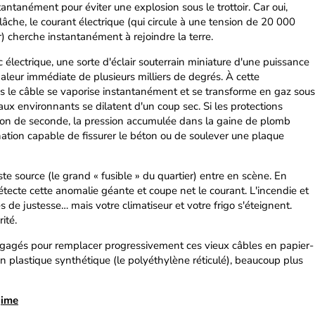
tantanément pour éviter une explosion sous le trottoir. Car oui,
 lâche, le courant électrique (qui circule à une tension de 20 000
r) cherche instantanément à rejoindre la terre.
 électrique, une sorte d'éclair souterrain miniature d'une puissance
eur immédiate de plusieurs milliers de degrés. À cette
ns le câble se vaporise instantanément et se transforme en gaz sous
riaux environnants se dilatent d'un coup sec. Si les protections
tion de seconde, la pression accumulée dans la gaine de plomb
ation capable de fissurer le béton ou de soulever une plaque
ste source (le grand « fusible » du quartier) entre en scène. En
étecte cette anomalie géante et coupe net le courant. L'incendie et
és de justesse… mais votre climatiseur et votre frigo s'éteignent.
ité.
ngagés pour remplacer progressivement ces vieux câbles en papier-
 plastique synthétique (le polyéthylène réticulé), beaucoup plus
gime