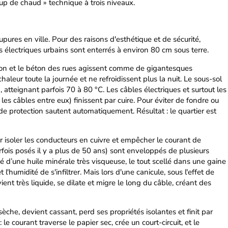
oup de chaud » technique à trois niveaux.
pures en ville. Pour des raisons d'esthétique et de sécurité,
 électriques urbains sont enterrés à environ 80 cm sous terre.
ron et le béton des rues agissent comme de gigantesques
haleur toute la journée et ne refroidissent plus la nuit. Le sous-sol
 atteignant parfois 70 à 80 °C. Les câbles électriques et surtout les
t les câbles entre eux) finissent par cuire. Pour éviter de fondre ou
de protection sautent automatiquement. Résultat : le quartier est
our isoler les conducteurs en cuivre et empêcher le courant de
rfois posés il y a plus de 50 ans) sont enveloppés de plusieurs
 d’une huile minérale très visqueuse, le tout scellé dans une gaine
 l'humidité de s'infiltrer. Mais lors d'une canicule, sous l'effet de
ient très liquide, se dilate et migre le long du câble, créant des
sèche, devient cassant, perd ses propriétés isolantes et finit par
 le courant traverse le papier sec, crée un court-circuit, et le