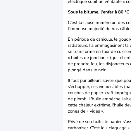
électrique subit un véritable « c
Sous le bitume, l'enfer à 80 °C
C'est la cause numéro un des cou
l'immense majorité de nos câbles
En période de canicule, le goud
radiateurs. Ils emmagasinent la c
se transforme en four de cuisson,
« boîtes de jonction » (qui relien
de prendre feu, les disjoncteurs 
plongé dans le noir.
Il faut par ailleurs savoir que p
s'échapper, ces vieux câbles (pa
couches de papier kraft imprégné
de plomb. L'huile empêche l'air et
cette chaleur extrême, l'huile dev
zones de « vides ».
Privé de son huile, le papier s'as
carboniser. C'est le « claquage » :