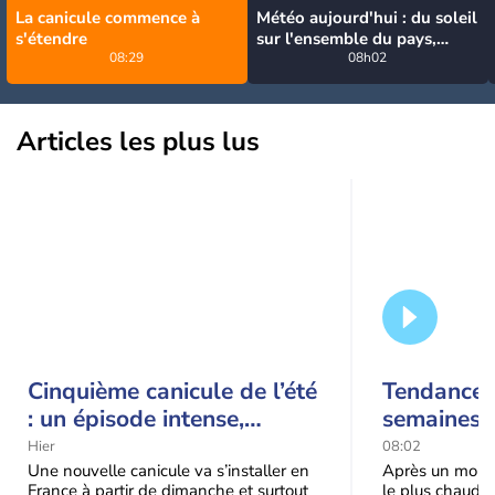
La canicule commence à
Météo aujourd'hui : du soleil
s'étendre
sur l'ensemble du pays,
08:29
jusqu'à 40°C au sud-est
08h02
Articles les plus lus
Cinquième canicule de l’été
Tendance 
: un épisode intense,
semaines :
durable et étendu la
prédomina
Hier
08:02
semaine prochaine
septembr
Une nouvelle canicule va s’installer en
Après un mois 
France à partir de dimanche et surtout
le plus chaud 