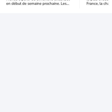
en début de semaine prochaine. Les
France, la chal
températures dépasseront
dominer jusqu’à
fréquemment