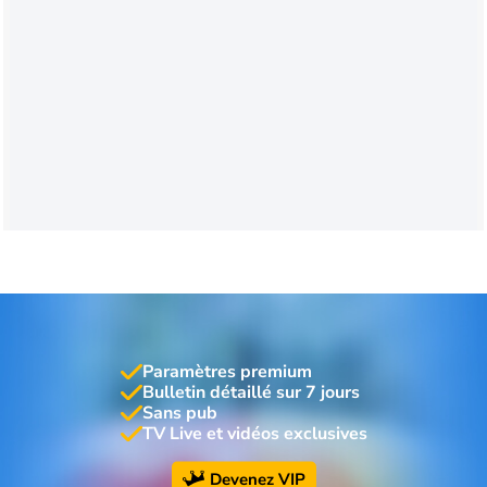
Paramètres premium
Bulletin détaillé sur 7 jours
Sans pub
TV Live et vidéos exclusives
Devenez VIP