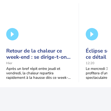
Retour de la chaleur ce
Éclipse so
week-end : se dirige-t-on
ce détail 
vers une cinquième vague
spectacle
Hier
12:20
de chaleur en France ?
Après un bref répit entre jeudi et
Le mercredi 12
vendredi, la chaleur repartira
profitera d’une 
rapidement à la hausse dès ce week-
spectaculaire, t
end sous l’effet d’une remontée d’air
dans une parti
très