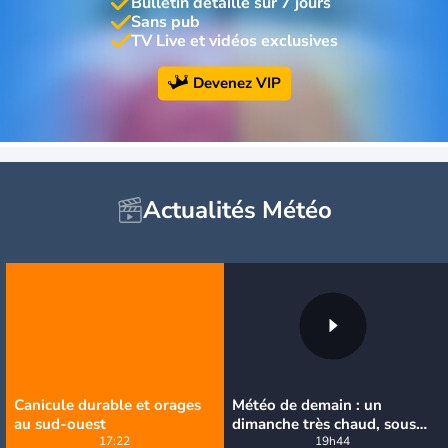
Bulletin détaillé sur 7 jours
Sans pub
TV Live et vidéos exclusives
Devenez VIP
Actualités Météo
Canicule durable et orages
Météo de demain : un
au sud-ouest
dimanche très chaud, sous
17:22
la menace de quelques
19h44