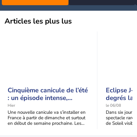
orages
Articles les plus lus
Cinquième canicule de l’été
Eclipse J-
: un épisode intense,
degrés la 
durable et étendu la
t-elle chu
Hier
le 06/08
semaine prochaine
l'éclipse 
Une nouvelle canicule va s’installer en
Dans six jours, l
France à partir de dimanche et surtout
spectacle rare 
en début de semaine prochaine. Les
de Soleil visibl
températures dépasseront
Jusqu'à 99,5 % 
fréquemment