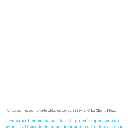
Villes les + et les - ensoleilllées du 1er au 15 février
© La Chaine Météo
L'évènement météo majeur de cette première quinzaine de
février est l'épisode de neige abondante les 7 et 8 février sur