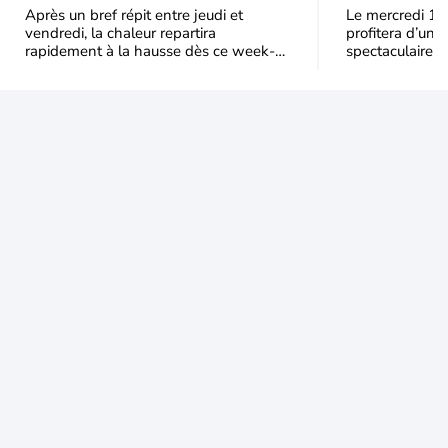
de chaleur en France ?
Après un bref répit entre jeudi et
Le mercredi 12
vendredi, la chaleur repartira
profitera d’une 
rapidement à la hausse dès ce week-
spectaculaire, t
end sous l’effet d’une remontée d’air
dans une parti
très