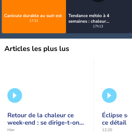
Canicule durable au sud-est
Tendance météo à 4
17:31
semaines : chaleur
prédominante jusqu'en
17h13
septembre
Articles les plus lus
Retour de la chaleur ce
Éclipse so
week-end : se dirige-t-on
ce détail 
vers une cinquième vague
spectacle
Hier
12:20