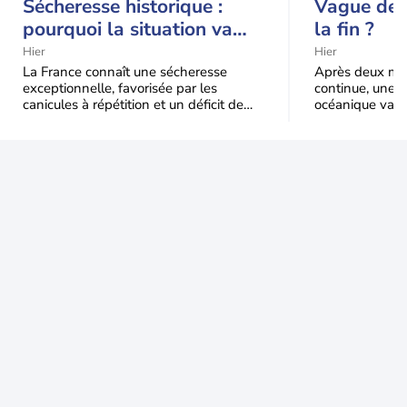
Sécheresse historique :
Vague de c
pourquoi la situation va
la fin ?
encore s'aggraver jusqu'à
Hier
Hier
la mi-août
La France connaît une sécheresse
Après deux moi
exceptionnelle, favorisée par les
continue, une m
canicules à répétition et un déficit de
océanique va e
pluie très marqué depuis la fin du
Le recul sera p