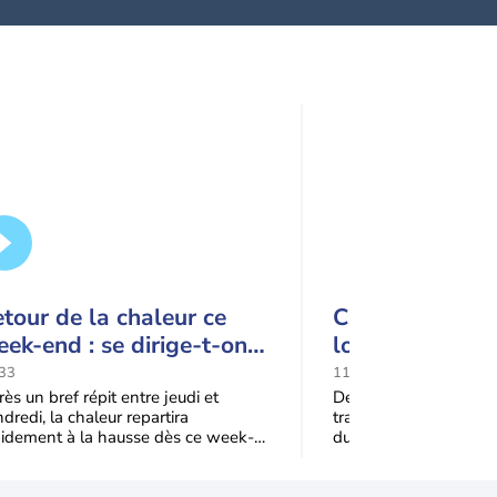
tour de la chaleur ce
Canicules à rép
ek-end : se dirige-t-on
lourdes conséq
rs une cinquième vague
la France
33
11:51
 chaleur en France ?
ès un bref répit entre jeudi et
Depuis le mois de juin
dredi, la chaleur repartira
traverse un été except
pidement à la hausse dès ce week-
durée et son intensité
 sous l’effet d’une remontée d’air
canicules, un mois de 
s
plus chaud