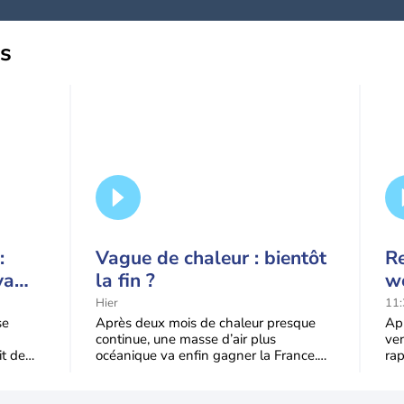
us
:
Vague de chaleur : bientôt
Re
va
la fin ?
we
qu'à
ve
Hier
11:
de
se
Après deux mois de chaleur presque
Apr
continue, une masse d’air plus
ven
it de
océanique va enfin gagner la France.
ra
du
Le recul sera progressif mardi, puis plus
end
trè