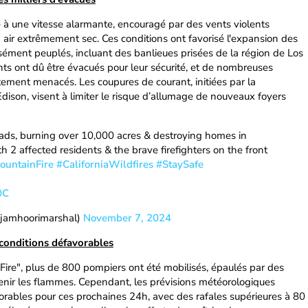
é à une vitesse alarmante, encouragé par des vents violents
 air extrêmement sec. Ces conditions ont favorisé l'expansion des
ment peuplés, incluant des banlieues prisées de la région de Los
ts ont dû être évacués pour leur sécurité, et de nombreuses
tement menacés. Les coupures de courant, initiées par la
ison, visent à limiter le risque d’allumage de nouveaux foyers
eads, burning over 10,000 acres & destroying homes in
h 2 affected residents & the brave firefighters on the front
ountainFire
#CaliforniaWildfires
#StaySafe
0C
@jamhoorimarshal)
November 7, 2024
conditions défavorables
Fire", plus de 800 pompiers ont été mobilisés, épaulés par des
tenir les flammes. Cependant, les prévisions météorologiques
rables pour ces prochaines 24h, avec des rafales supérieures à 80