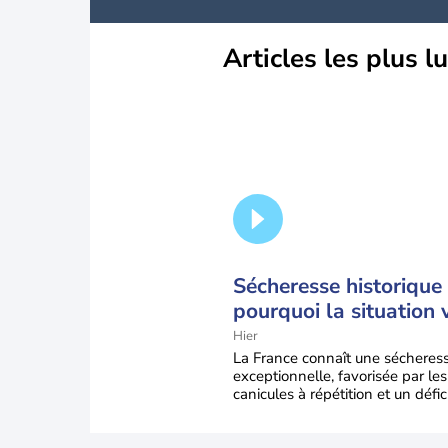
Articles les plus l
Sécheresse historique 
pourquoi la situation 
encore s'aggraver jus
Hier
la mi-août
La France connaît une sécheres
exceptionnelle, favorisée par les
canicules à répétition et un défic
pluie très marqué depuis la fin 