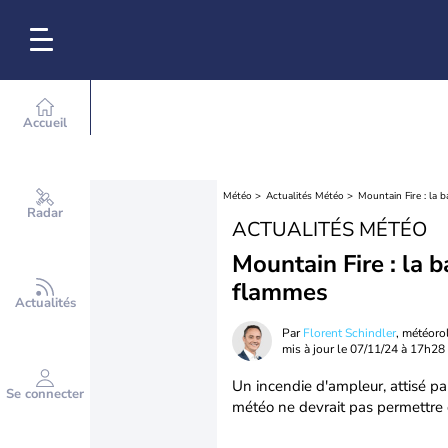
Accueil
Météo
Actualités Météo
Mountain Fire : la 
Radar
ACTUALITÉS MÉTÉO
Mountain Fire : la 
flammes
Actualités
Par
Florent Schindler
, météor
mis à jour le
07/11/24 à 17h28
Un incendie d'ampleur, attisé p
Se connecter
météo ne devrait pas permettre 