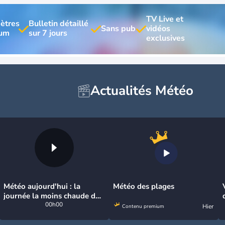
TV Live et 
ètres 
Bulletin détaillé 
vidéos 
Actualités Météo
Météo aujourd'hui : la
Météo des plages
journée la moins chaude de
la semaine, excepté près de
00h00
Hier
Contenu premium
la Méditerranée