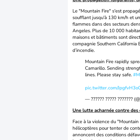
Le "Mountain Fire" s'est propag
soufflant jusqu'à 130 km/h et un
flammes dans des secteurs densé
Angeles. Plus de 10 000 habitan
maisons et bâtiments sont direc
compagnie Southern California Ed
d’incendie.
Mountain Fire rapidly spr
Camarillo. Sending strengt
lines. Please stay safe.
#M
pic.twitter.com/JpgfvH3o
— ?????? ????? ??????? (
Une lutte acharnée contre des 
Face à la violence du "Mountain 
hélicoptères pour tenter de con
annoncent des conditions défavo