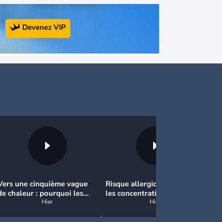
Devenez VIP
Vers une cinquième vague
Risque allergique ce jeudi :
In
de chaleur : pourquoi les
les concentrations
la
fortes chaleurs vont
Hier
polliniques restent élevées
Hier
su
rapidement revenir en
au nord
France