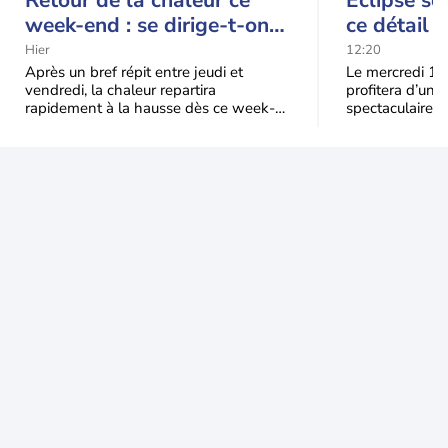
Retour de la chaleur ce
Éclipse so
week-end : se dirige-t-on
ce détail 
vers une cinquième vague
spectacle
Hier
12:20
de chaleur en France ?
Après un bref répit entre jeudi et
Le mercredi 12
vendredi, la chaleur repartira
profitera d’une 
rapidement à la hausse dès ce week-
spectaculaire, t
end sous l’effet d’une remontée d’air
dans une parti
très