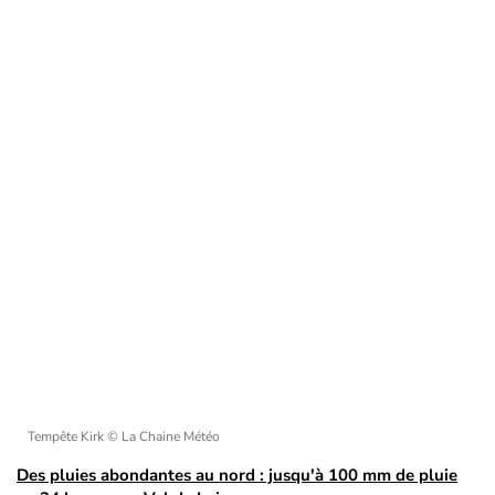
Tempête Kirk
© La Chaine Météo
Des pluies abondantes au nord : jusqu'à 100 mm de pluie