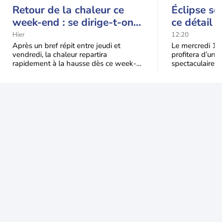
Retour de la chaleur ce
Éclipse so
week-end : se dirige-t-on
ce détail 
vers une cinquième vague
spectacle
Hier
12:20
de chaleur en France ?
Après un bref répit entre jeudi et
Le mercredi 12
vendredi, la chaleur repartira
profitera d’une 
rapidement à la hausse dès ce week-
spectaculaire, t
end sous l’effet d’une remontée d’air
dans une parti
très