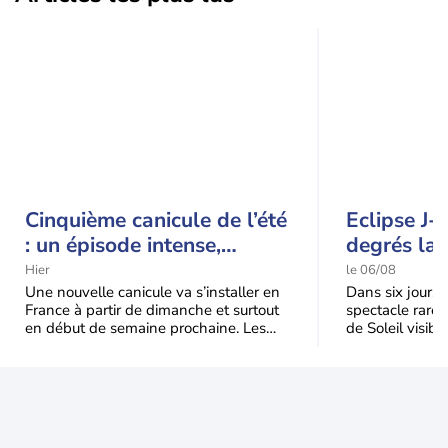
Cinquième canicule de l’été
Eclipse J-
: un épisode intense,
degrés la 
durable et étendu la
t-elle chu
Hier
le 06/08
semaine prochaine
l'éclipse 
Une nouvelle canicule va s’installer en
Dans six jours, l
France à partir de dimanche et surtout
spectacle rare 
en début de semaine prochaine. Les
de Soleil visibl
températures dépasseront
Jusqu'à 99,5 % 
fréquemment