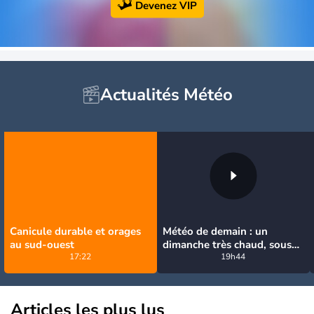
Devenez VIP
Actualités Météo
Canicule durable et orages
Météo de demain : un
au sud-ouest
dimanche très chaud, sous
17:22
la menace de quelques
19h44
orages
Articles les plus lus