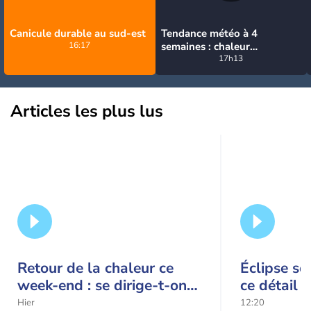
Canicule durable au sud-est
Tendance météo à 4
16:17
semaines : chaleur
prédominante jusqu'en
17h13
septembre
Articles les plus lus
Retour de la chaleur ce
Éclipse so
week-end : se dirige-t-on
ce détail 
vers une cinquième vague
spectacle
Hier
12:20