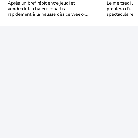
de chaleur en France ?
Après un bref répit entre jeudi et
Le mercredi 12
vendredi, la chaleur repartira
profitera d’une 
rapidement à la hausse dès ce week-
spectaculaire, t
end sous l’effet d’une remontée d’air
dans une parti
très