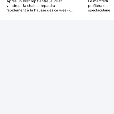
de chaleur en France ?
Après un bref répit entre jeudi et
Le mercredi 12
vendredi, la chaleur repartira
profitera d’une 
rapidement à la hausse dès ce week-
spectaculaire, t
end sous l’effet d’une remontée d’air
dans une parti
très