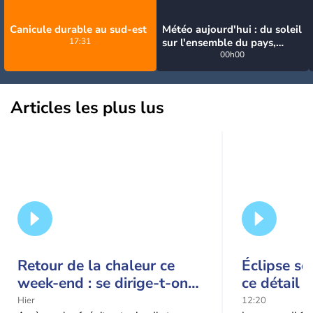
Canicule durable au sud-est
Météo aujourd'hui : du soleil
17:31
sur l'ensemble du pays,
jusqu'à 40°C au sud-est
00h00
Articles les plus lus
Retour de la chaleur ce
Éclipse so
week-end : se dirige-t-on
ce détail 
vers une cinquième vague
spectacle
Hier
12:20