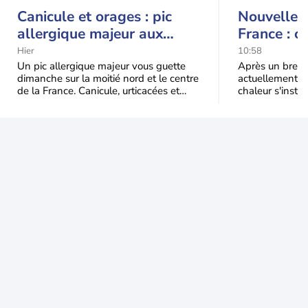
Canicule et orages : pic
Nouvelle c
allergique majeur aux
France : c
urticacées sur la moitié
Hier
10:58
nord
Un pic allergique majeur vous guette
Après un bref ré
dimanche sur la moitié nord et le centre
actuellement, 
de la France. Canicule, urticacées et
chaleur s'instal
ambroisie saturent l'air avant l'arrivée
Étendue et dura
une grande